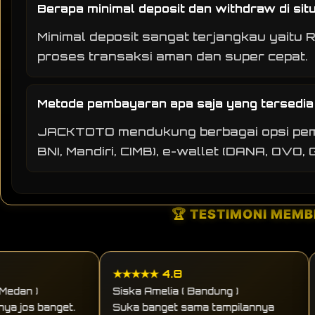
Berapa minimal deposit dan withdraw di s
Minimal deposit sangat terjangkau yaitu
proses transaksi aman dan super cepat.
Metode pembayaran apa saja yang tersedi
JACKTOTO mendukung berbagai opsi pembay
BNI, Mandiri, CIMB), e-wallet (DANA, OVO, 
🏆 TESTIMONI MEMB
★★★★★ 4.8
★
an )
Siska Amelia ( Bandung )
A
 jos banget.
Suka banget sama tampilannya
D