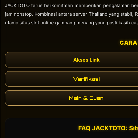
JACKTOTO terus berkomitmen memberikan pengalaman bermai
jam nonstop. Kombinasi antara server Thailand yang stabil,
utama situs slot online gampang menang yang pasti kasih cua
CARA
Akses Link
Verifikasi
Main & Cuan
FAQ JACKTOTO: Situ