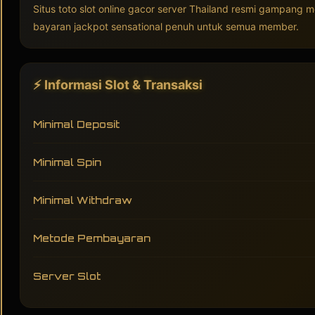
Situs toto slot online gacor server Thailand resmi gampang 
bayaran jackpot sensational penuh untuk semua member.
⚡ Informasi Slot & Transaksi
Minimal Deposit
Minimal Spin
Minimal Withdraw
Metode Pembayaran
Server Slot