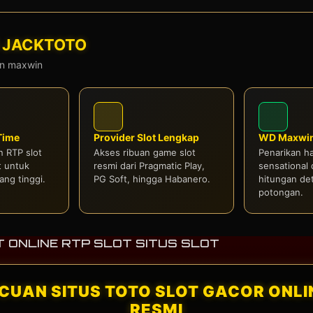
nd JACKTOTO
uan maxwin
Time
Provider Slot Lengkap
WD Maxwin 
n RTP slot
Akses ribuan game slot
Penarikan ha
t untuk
resmi dari Pragmatic Play,
sensational 
ng tinggi.
PG Soft, hingga Habanero.
hitungan det
potongan.
 ONLINE
RTP SLOT
SITUS SLOT
 CUAN SITUS TOTO SLOT GACOR ONLI
RESMI