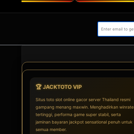
🏆 JACKTOTO VIP
Situs toto slot online gacor server Thailand resmi
gampang menang maxwin. Menghadirkan winrate
tertinggi, performa game super stabil, serta
jaminan bayaran jackpot sensational penuh untuk
semua member.