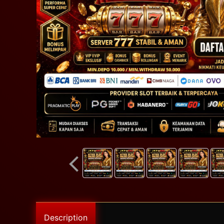
Description