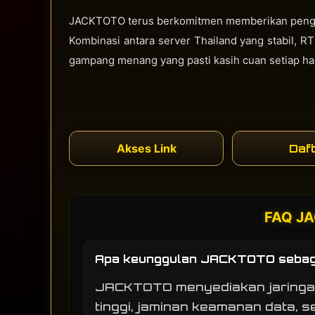
JACKTOTO terus berkomitmen memberikan pengala
Kombinasi antara server Thailand yang stabil, R
gampang menang yang pasti kasih cuan setiap har
Akses Link
Daf
FAQ JA
Apa keunggulan JACKTOTO sebagai
JACKTOTO menyediakan jaringan 
tinggi, jaminan keamanan data, 