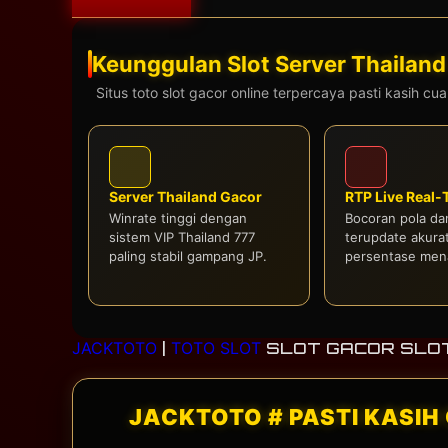
Keunggulan Slot Server Thaila
Situs toto slot gacor online terpercaya pasti kasih c
Server Thailand Gacor
RTP Live Real-
Winrate tinggi dengan
Bocoran pola da
sistem VIP Thailand 777
terupdate akura
paling stabil gampang JP.
persentase mena
JACKTOTO
|
TOTO SLOT
SLOT GACOR
SLOT
JACKTOTO # PASTI KASIH