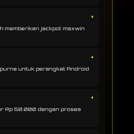
+
dah memberikan jackpot maxwin
+
mpurna untuk perangkat Android
+
sar Rp 50.000 dengan proses