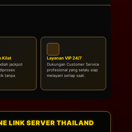
Kilat
Layanan VIP 24/7
diah jackpot
Dukungan Customer Service
diproses
profesional yang selalu siap
ik tanpa
melayani setiap saat.
NE LINK SERVER THAILAND