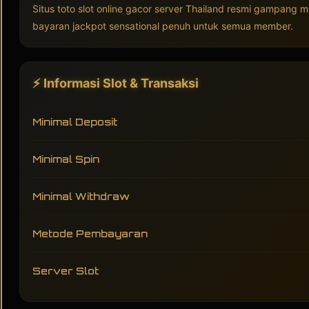
Situs toto slot online gacor server Thailand resmi gampang 
bayaran jackpot sensational penuh untuk semua member.
⚡ Informasi Slot & Transaksi
Minimal Deposit
Minimal Spin
Minimal Withdraw
Metode Pembayaran
Server Slot