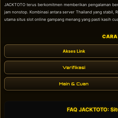
JACKTOTO terus berkomitmen memberikan pengalaman bermai
jam nonstop. Kombinasi antara server Thailand yang stabil,
utama situs slot online gampang menang yang pasti kasih cua
CARA
Akses Link
Verifikasi
Main & Cuan
FAQ JACKTOTO: Situ