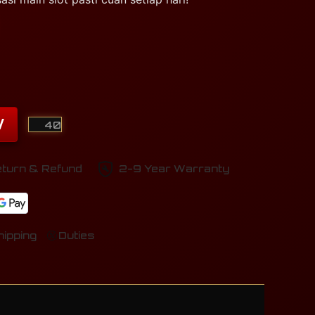
W
40
turn & Refund
2-9 Year Warranty
hipping
Duties