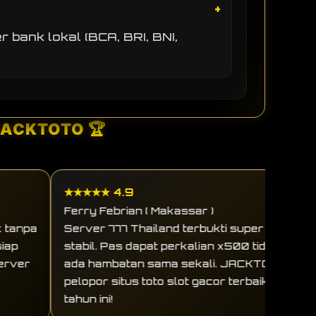
+
bank lokal (BCA, BRI, BNI,
JACKTOTO 🏆
★★★★★ 4.9
Ferry Febrian ( Makassar )
pa
Server 777 Thailand terbukti super
stabil. Pas dapat perkalian x500 tidak
r
ada hambatan sama sekali. JACKTOTO
pelopor situs toto slot gacor terbaik
tahun ini!