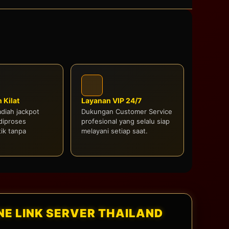
Kilat
Layanan VIP 24/7
diah jackpot
Dukungan Customer Service
diproses
profesional yang selalu siap
ik tanpa
melayani setiap saat.
NE LINK SERVER THAILAND