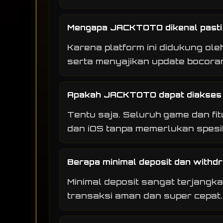
Mengapa JACKTOTO dikenal pasti 
Karena platform ini didukung ol
serta menyajikan update bocoran 
Apakah JACKTOTO dapat diakses 
Tentu saja. Seluruh game dan fi
dan iOS tanpa memerlukan spesifi
Berapa minimal deposit dan with
Minimal deposit sangat terjang
transaksi aman dan super cepat.