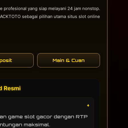
profesional yang siap melayani 24 jam nonstop.
JACKTOTO sebagai pilihan utama situs slot online
posit
Main & Cuan
d Resmi
+
han game slot gacor dengan RTP
untungan maksimal.