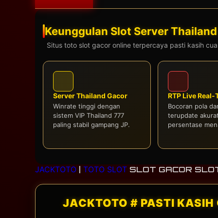
Keunggulan Slot Server Thaila
Situs toto slot gacor online terpercaya pasti kasih c
Server Thailand Gacor
RTP Live Real-
Winrate tinggi dengan
Bocoran pola da
sistem VIP Thailand 777
terupdate akura
paling stabil gampang JP.
persentase mena
JACKTOTO
|
TOTO SLOT
SLOT GACOR
SLOT
JACKTOTO # PASTI KASIH