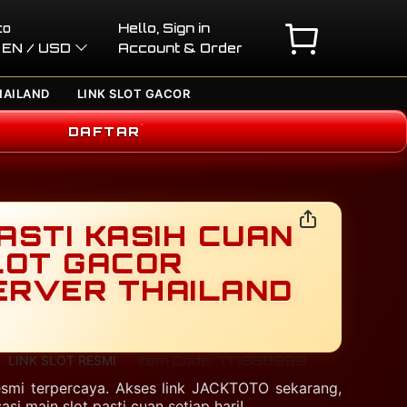
Hello, Sign in
to
 EN
/ USD
Account & Order
HAILAND
LINK SLOT GACOR
DAFTAR
ASTI KASIH CUAN
LOT GACOR
SERVER THAILAND
LINK SLOT RESMI
Item Code:
777888999
resmi terpercaya. Akses link JACKTOTO sekarang,
asi main slot pasti cuan setiap hari!