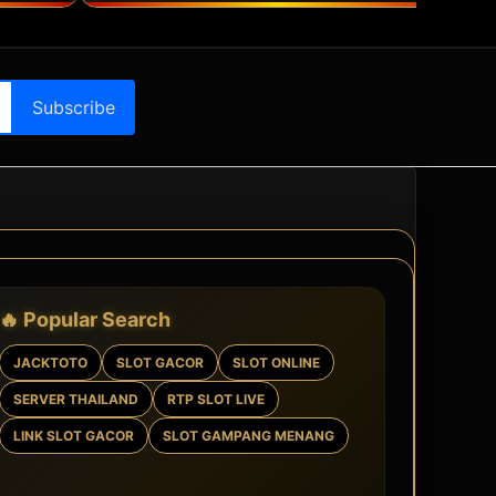
🔥 Popular Search
JACKTOTO
SLOT GACOR
SLOT ONLINE
SERVER THAILAND
RTP SLOT LIVE
LINK SLOT GACOR
SLOT GAMPANG MENANG