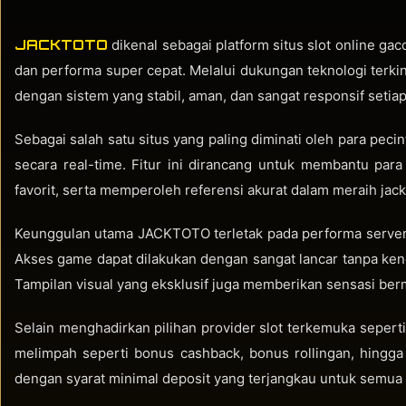
JACKTOTO
dikenal sebagai platform situs slot online g
dan performa super cepat. Melalui dukungan teknologi terk
dengan sistem yang stabil, aman, dan sangat responsif setiap
Sebagai salah satu situs yang paling diminati oleh para peci
secara real-time. Fitur ini dirancang untuk membantu pa
favorit, serta memperoleh referensi akurat dalam meraih jac
Keunggulan utama JACKTOTO terletak pada performa server Th
Akses game dapat dilakukan dengan sangat lancar tanpa ken
Tampilan visual yang eksklusif juga memberikan sensasi ber
Selain menghadirkan pilihan provider slot terkemuka sepert
melimpah seperti bonus cashback, bonus rollingan, hingga
dengan syarat minimal deposit yang terjangkau untuk semua 