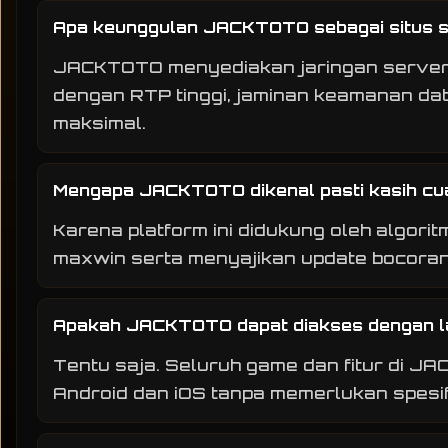
Apa keunggulan JACKTOTO sebagai situs s
JACKTOTO menyediakan jaringan server T
dengan RTP tinggi, jaminan keamanan da
maksimal.
Mengapa JACKTOTO dikenal pasti kasih cu
Karena platform ini didukung oleh algori
maxwin serta menyajikan update bocoran 
Apakah JACKTOTO dapat diakses dengan l
Tentu saja. Seluruh game dan fitur di J
Android dan iOS tanpa memerlukan spesifi