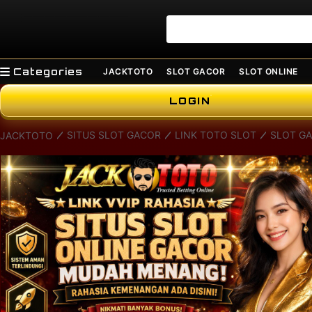
Categories
JACKTOTO
SLOT GACOR
SLOT ONLINE
LOGIN
/
/
/
SITUS SLOT GACOR
LINK TOTO SLOT
SLOT G
JACKTOTO