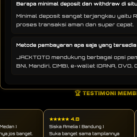
Berapa minimal deposit dan withdraw di s
Minimal deposit sangat terjangkau yaitu
proses transaksi aman dan super cepat.
Metode pembayaran apa saja yang tersedi
JACKTOTO mendukung berbagai opsi pembay
BNI, Mandiri, CIMB), e-wallet (DANA, OVO, 
🏆 TESTIMONI MEMB
★★★★★ 4.8
★
an )
Siska Amelia ( Bandung )
An
 jos banget.
Suka banget sama tampilannya
D