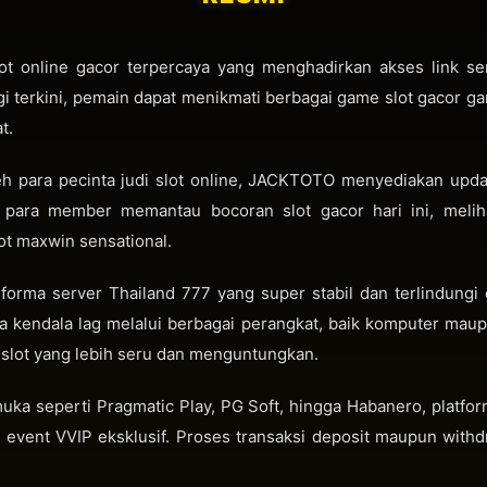
slot online gacor terpercaya yang menghadirkan akses link 
gi terkini, pemain dapat menikmati berbagai game slot gacor
t.
leh para pecinta judi slot online, JACKTOTO menyediakan updat
u para member memantau bocoran slot gacor hari ini, meli
ot maxwin sensational.
rma server Thailand 777 yang super stabil dan terlindungi o
a kendala lag melalui berbagai perangkat, baik komputer mau
 slot yang lebih seru dan menguntungkan.
emuka seperti Pragmatic Play, PG Soft, hingga Habanero, plat
a event VVIP eksklusif. Proses transaksi deposit maupun with