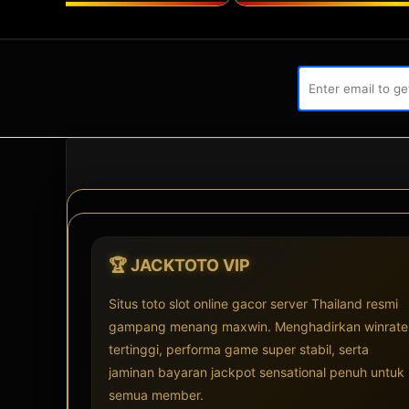
🏆 JACKTOTO VIP
Situs toto slot online gacor server Thailand resmi
gampang menang maxwin. Menghadirkan winrate
tertinggi, performa game super stabil, serta
jaminan bayaran jackpot sensational penuh untuk
semua member.