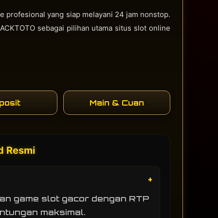
profesional yang siap melayani 24 jam nonstop.
JACKTOTO sebagai pilihan utama situs slot online
posit
Main & Cuan
d Resmi
+
han game slot gacor dengan RTP
untungan maksimal.