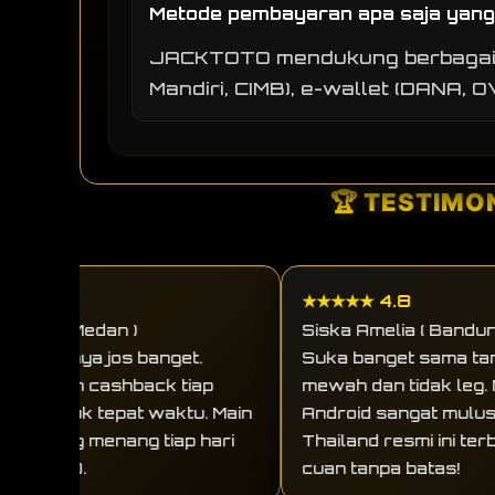
Metode pembayaran apa saja yang
JACKTOTO mendukung berbagai ops
Mandiri, CIMB), e-wallet (DANA, O
🏆 TESTIMO
★★★★★ 4.8
n ( Medan )
Siska Amelia ( Bandung )
usifnya jos banget.
Suka banget sama tampil
n dan cashback tiap
mewah dan tidak leg. Main 
masuk tepat waktu. Main
Android sangat mulus. Lin
pang menang tiap hari
Thailand resmi ini terbukti 
OTO.
cuan tanpa batas!