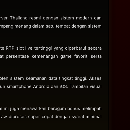
server Thailand resmi dengan sistem modern dan
 gampang menang dalam satu tempat dengan sistem
e RTP slot live tertinggi yang diperbarui secara
hat persentase kemenangan game favorit, serta
leh sistem keamanan data tingkat tinggi. Akses
pun smartphone Android dan iOS. Tampilan visual
form ini juga menawarkan beragam bonus melimpah
draw diproses super cepat dengan syarat minimal