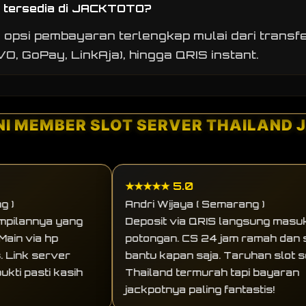
 tersedia di JACKTOTO?
i pembayaran terlengkap mulai dari transfer 
VO, GoPay, LinkAja), hingga QRIS instant.
NI MEMBER SLOT SERVER THAILAND 
★★★★★ 5.0
Andri Wijaya ( Semarang )
annya yang
Deposit via QRIS langsung masuk tan
via hp
potongan. CS 24 jam ramah dan siap
k server
bantu kapan saja. Taruhan slot serve
pasti kasih
Thailand termurah tapi bayaran
jackpotnya paling fantastis!