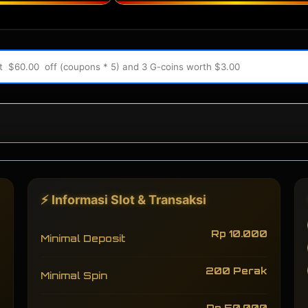
⚡ Informasi Slot & Transaksi
Rp 10.000
Minimal Deposit
200 Perak
Minimal Spin
Rp 50.000