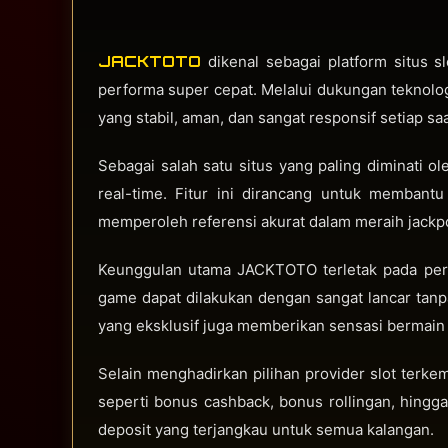
JACKTOTO
dikenal sebagai platform situs 
performa super cepat. Melalui dukungan teknolo
yang stabil, aman, dan sangat responsif setiap saa
Sebagai salah satu situs yang paling diminati o
real-time. Fitur ini dirancang untuk membant
memperoleh referensi akurat dalam meraih jackp
Keunggulan utama JACKTOTO terletak pada perfo
game dapat dilakukan dengan sangat lancar tanp
yang eksklusif juga memberikan sensasi bermain
Selain menghadirkan pilihan provider slot terk
seperti bonus cashback, bonus rollingan, hingg
deposit yang terjangkau untuk semua kalangan.