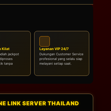
Kilat
Layanan VIP 24/7
diah jackpot
Dukungan Customer Service
diproses
profesional yang selalu siap
ik tanpa
melayani setiap saat.
NE LINK SERVER THAILAND