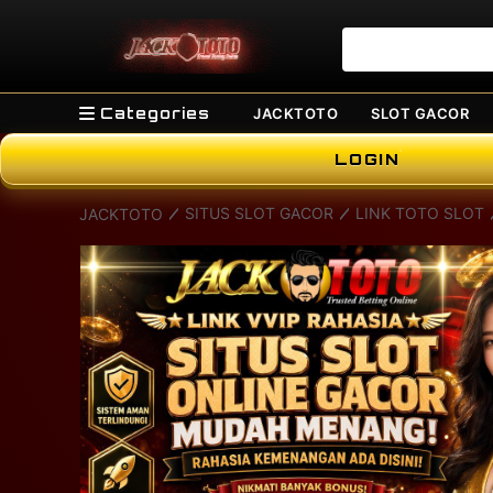
Categories
JACKTOTO
SLOT GACOR
LOGIN
/
/
SITUS SLOT GACOR
LINK TOTO SLOT
JACKTOTO