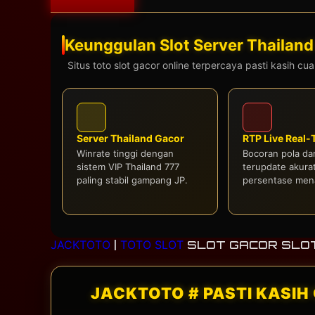
Keunggulan Slot Server Thaila
Situs toto slot gacor online terpercaya pasti kasih c
Server Thailand Gacor
RTP Live Real-
Winrate tinggi dengan
Bocoran pola da
sistem VIP Thailand 777
terupdate akura
paling stabil gampang JP.
persentase mena
JACKTOTO
|
TOTO SLOT
SLOT GACOR
SLOT
JACKTOTO # PASTI KASIH