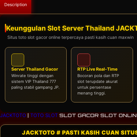
Description
Keunggulan Slot Server Thailand JAC
Situs toto slot gacor online terpercaya pasti kasih cuan maxwin
Server Thailand Gacor
RTP Live Real-Time
Winrate tinggi dengan
Bocoran pola dan RTP
sistem VIP Thailand 777
slot terupdate akurat
paling stabil gampang JP.
untuk persentase
menang tinggi.
JACKTOTO
|
TOTO SLOT
SLOT GACOR
SLOT ONLIN
JACKTOTO # PASTI KASIH CUAN SITU