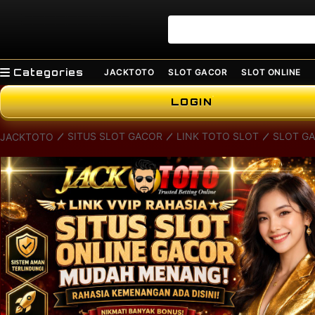
Categories
JACKTOTO
SLOT GACOR
SLOT ONLINE
LOGIN
/
/
/
SITUS SLOT GACOR
LINK TOTO SLOT
SLOT G
JACKTOTO