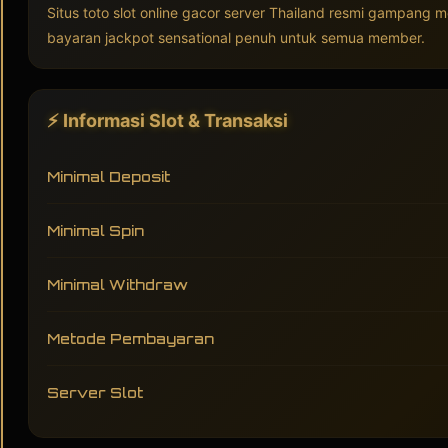
Situs toto slot online gacor server Thailand resmi gampang 
bayaran jackpot sensational penuh untuk semua member.
⚡ Informasi Slot & Transaksi
Minimal Deposit
Minimal Spin
Minimal Withdraw
Metode Pembayaran
Server Slot