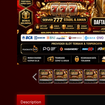
Description