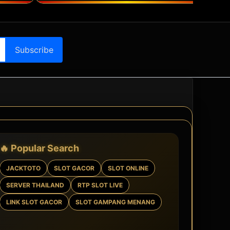
🔥 Popular Search
JACKTOTO
SLOT GACOR
SLOT ONLINE
SERVER THAILAND
RTP SLOT LIVE
LINK SLOT GACOR
SLOT GAMPANG MENANG