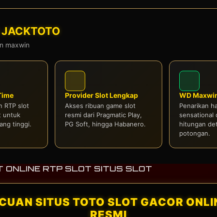
nd JACKTOTO
uan maxwin
Time
Provider Slot Lengkap
WD Maxwin 
n RTP slot
Akses ribuan game slot
Penarikan ha
t untuk
resmi dari Pragmatic Play,
sensational 
ng tinggi.
PG Soft, hingga Habanero.
hitungan det
potongan.
 ONLINE
RTP SLOT
SITUS SLOT
 CUAN SITUS TOTO SLOT GACOR ONLI
RESMI