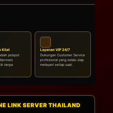
Kilat
Layanan VIP 24/7
diah jackpot
Dukungan Customer Service
diproses
profesional yang selalu siap
ik tanpa
melayani setiap saat.
NE LINK SERVER THAILAND