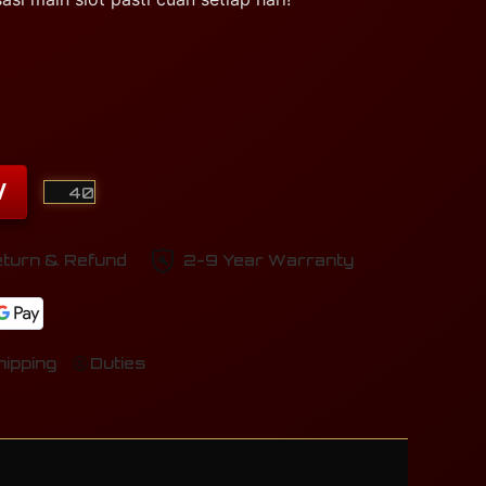
W
40
turn & Refund
2-9 Year Warranty
hipping
Duties