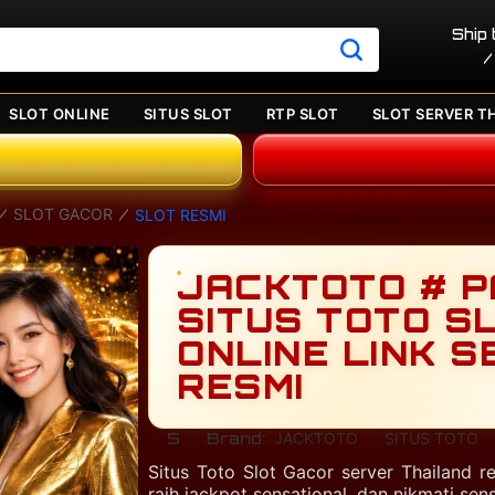
Ship 
/
SLOT ONLINE
SITUS SLOT
RTP SLOT
SLOT SERVER T
/
/
SLOT GACOR
SLOT RESMI
JACKTOTO # P
SITUS TOTO S
ONLINE LINK 
RESMI
5
Brand:
JACKTOTO
SITUS TOTO
Situs Toto Slot Gacor server Thailand 
raih jackpot sensational, dan nikmati sens