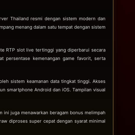
server Thailand resmi dengan sistem modern dan
 gampang menang dalam satu tempat dengan sistem
e RTP slot live tertinggi yang diperbarui secara
hat persentase kemenangan game favorit, serta
leh sistem keamanan data tingkat tinggi. Akses
pun smartphone Android dan iOS. Tampilan visual
form ini juga menawarkan beragam bonus melimpah
draw diproses super cepat dengan syarat minimal