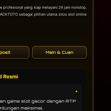
profesional yang siap melayani 24 jam nonstop.
JACKTOTO sebagai pilihan utama situs slot online
posit
Main & Cuan
d Resmi
+
han game slot gacor dengan RTP
untungan maksimal.