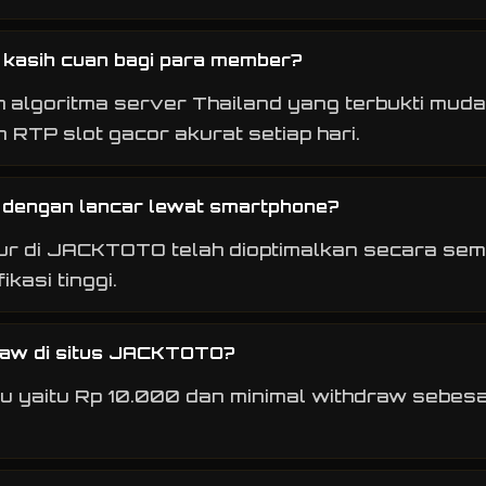
kasih cuan bagi para member?
eh algoritma server Thailand yang terbukti mu
RTP slot gacor akurat setiap hari.
dengan lancar lewat smartphone?
tur di JACKTOTO telah dioptimalkan secara se
kasi tinggi.
draw di situs JACKTOTO?
kau yaitu Rp 10.000 dan minimal withdraw sebe