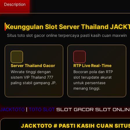
Description
Keunggulan Slot Server Thailand JAC
Situs toto slot gacor online terpercaya pasti kasih cuan maxwin
Server Thailand Gacor
RTP Live Real-Time
Winrate tinggi dengan
Bocoran pola dan RTP
sistem VIP Thailand 777
slot terupdate akurat
paling stabil gampang JP.
untuk persentase
menang tinggi.
JACKTOTO
|
TOTO SLOT
SLOT GACOR
SLOT ONLIN
JACKTOTO # PASTI KASIH CUAN SITU