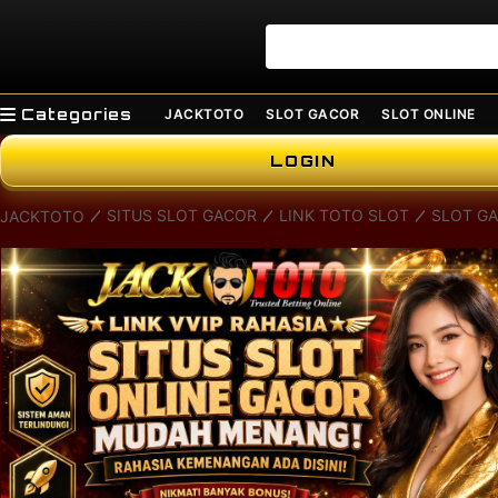
Categories
JACKTOTO
SLOT GACOR
SLOT ONLINE
LOGIN
/
/
/
SITUS SLOT GACOR
LINK TOTO SLOT
SLOT G
JACKTOTO