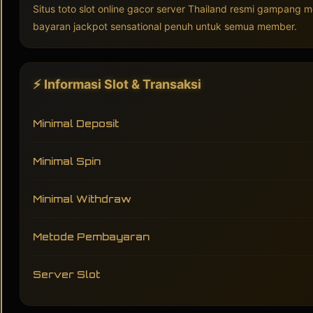
Situs toto slot online gacor server Thailand resmi gampang 
bayaran jackpot sensational penuh untuk semua member.
⚡ Informasi Slot & Transaksi
Minimal Deposit
Minimal Spin
Minimal Withdraw
Metode Pembayaran
Server Slot