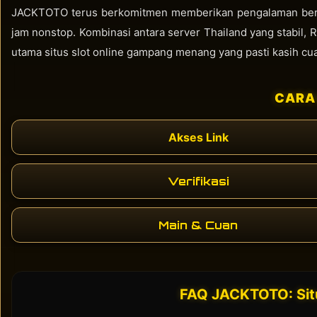
JACKTOTO terus berkomitmen memberikan pengalaman bermai
jam nonstop. Kombinasi antara server Thailand yang stabil,
utama situs slot online gampang menang yang pasti kasih cua
CARA
Akses Link
Verifikasi
Main & Cuan
FAQ JACKTOTO: Situ