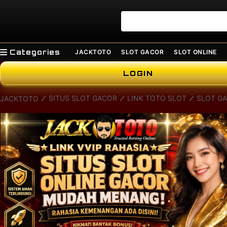
Categories
JACKTOTO
SLOT GACOR
SLOT ONLINE
LOGIN
/
/
/
SITUS SLOT GACOR
LINK TOTO SLOT
SLOT G
JACKTOTO