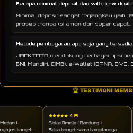
Berapa minimal deposit dan withdraw di s
Minimal deposit sangat terjangkau yaitu
proses transaksi aman dan super cepat.
Metode pembayaran apa saja yang tersedi
JACKTOTO mendukung berbagai opsi pembay
BNI, Mandiri, CIMB), e-wallet (DANA, OVO, 
🏆 TESTIMONI MEMB
★★★★★ 4.8
★
dan )
Siska Amelia ( Bandung )
A
 jos banget.
Suka banget sama tampilannya
D