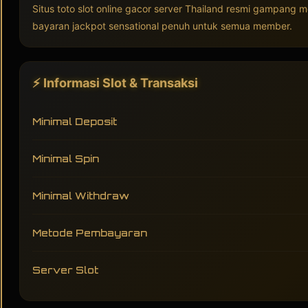
Situs toto slot online gacor server Thailand resmi gampang 
bayaran jackpot sensational penuh untuk semua member.
⚡ Informasi Slot & Transaksi
Minimal Deposit
Minimal Spin
Minimal Withdraw
Metode Pembayaran
Server Slot