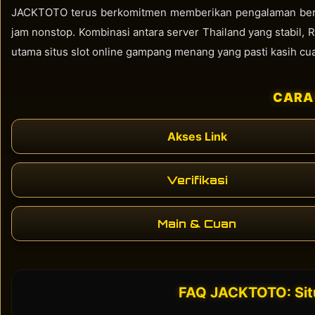
JACKTOTO terus berkomitmen memberikan pengalaman bermai
jam nonstop. Kombinasi antara server Thailand yang stabil,
utama situs slot online gampang menang yang pasti kasih cua
CARA
Akses Link
Verifikasi
Main & Cuan
FAQ JACKTOTO: Situ