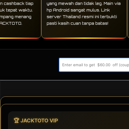
cashback tiap
yang mewah dan tidak leg. Main via
t
tepat waktu.
hp Android sangat mulus. Link
d
pang menang
server Thailand resmi ini terbukti
s
CKTOTO.
pasti kasih cuan tanpa batas!
b
f
🏆 JACKTOTO VIP