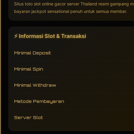
Situs toto slot online gacor server Thailand resmi gampang 
bayaran jackpot sensational penuh untuk semua member.
⚡ Informasi Slot & Transaksi
Minimal Deposit
Minimal Spin
Minimal Withdraw
Metode Pembayaran
Server Slot