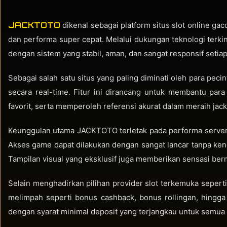
JACKTOTO
dikenal sebagai platform situs slot online g
dan performa super cepat. Melalui dukungan teknologi terk
dengan sistem yang stabil, aman, dan sangat responsif setiap
Sebagai salah satu situs yang paling diminati oleh para peci
secara real-time. Fitur ini dirancang untuk membantu pa
favorit, serta memperoleh referensi akurat dalam meraih jac
Keunggulan utama JACKTOTO terletak pada performa server Th
Akses game dapat dilakukan dengan sangat lancar tanpa ken
Tampilan visual yang eksklusif juga memberikan sensasi ber
Selain menghadirkan pilihan provider slot terkemuka sepert
melimpah seperti bonus cashback, bonus rollingan, hingga
dengan syarat minimal deposit yang terjangkau untuk semua 