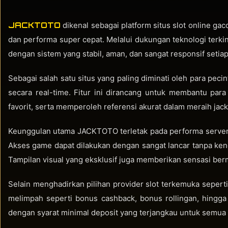
JACKTOTO
dikenal sebagai platform situs slot online g
dan performa super cepat. Melalui dukungan teknologi terk
dengan sistem yang stabil, aman, dan sangat responsif setiap
Sebagai salah satu situs yang paling diminati oleh para peci
secara real-time. Fitur ini dirancang untuk membantu pa
favorit, serta memperoleh referensi akurat dalam meraih jac
Keunggulan utama JACKTOTO terletak pada performa server Th
Akses game dapat dilakukan dengan sangat lancar tanpa ken
Tampilan visual yang eksklusif juga memberikan sensasi ber
Selain menghadirkan pilihan provider slot terkemuka sepert
melimpah seperti bonus cashback, bonus rollingan, hingga
dengan syarat minimal deposit yang terjangkau untuk semua 