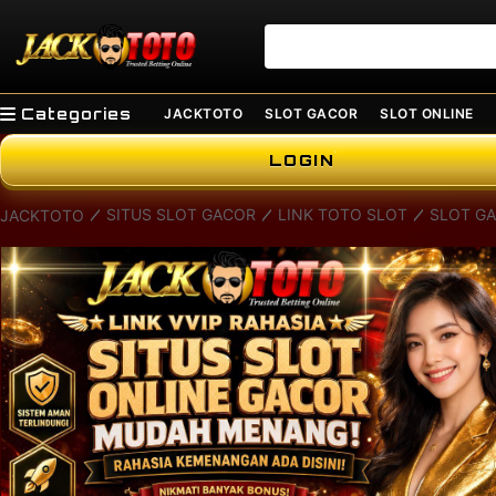
Categories
JACKTOTO
SLOT GACOR
SLOT ONLINE
LOGIN
/
/
/
SITUS SLOT GACOR
LINK TOTO SLOT
SLOT G
JACKTOTO