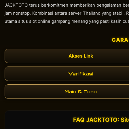
JACKTOTO terus berkomitmen memberikan pengalaman bermai
jam nonstop. Kombinasi antara server Thailand yang stabil,
utama situs slot online gampang menang yang pasti kasih cua
CARA
Akses Link
Verifikasi
Main & Cuan
FAQ JACKTOTO: Situ