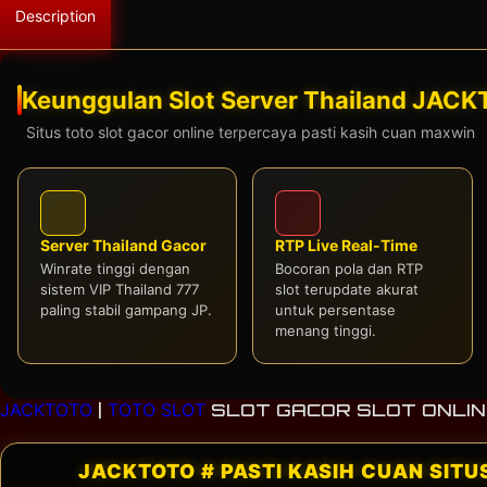
Description
Keunggulan Slot Server Thailand JAC
Situs toto slot gacor online terpercaya pasti kasih cuan maxwin
Server Thailand Gacor
RTP Live Real-Time
Winrate tinggi dengan
Bocoran pola dan RTP
sistem VIP Thailand 777
slot terupdate akurat
paling stabil gampang JP.
untuk persentase
menang tinggi.
JACKTOTO
|
TOTO SLOT
SLOT GACOR
SLOT ONLIN
JACKTOTO # PASTI KASIH CUAN SITU