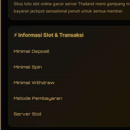
Situs toto slot online gacor server Thailand resmi gampang 
bayaran jackpot sensational penuh untuk semua member.
⚡ Informasi Slot & Transaksi
Minimal Deposit
Minimal Spin
Minimal Withdraw
Metode Pembayaran
Server Slot