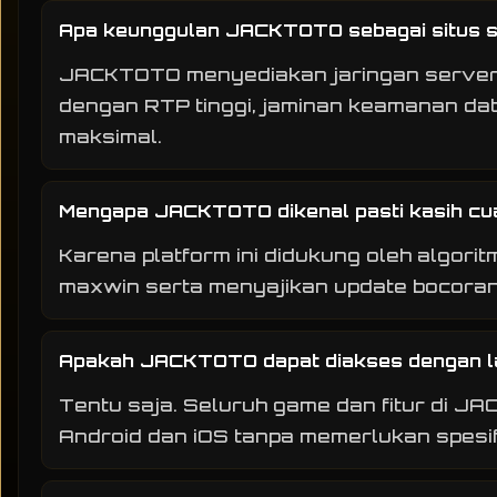
Apa keunggulan JACKTOTO sebagai situs s
JACKTOTO menyediakan jaringan server T
dengan RTP tinggi, jaminan keamanan da
maksimal.
Mengapa JACKTOTO dikenal pasti kasih cu
Karena platform ini didukung oleh algori
maxwin serta menyajikan update bocoran 
Apakah JACKTOTO dapat diakses dengan l
Tentu saja. Seluruh game dan fitur di J
Android dan iOS tanpa memerlukan spesifi