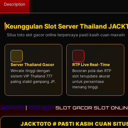
Description
Keunggulan Slot Server Thailand JAC
Situs toto slot gacor online terpercaya pasti kasih cuan maxwin
Server Thailand Gacor
RTP Live Real-Time
Winrate tinggi dengan
Bocoran pola dan RTP
sistem VIP Thailand 777
slot terupdate akurat
paling stabil gampang JP.
untuk persentase
menang tinggi.
JACKTOTO
|
TOTO SLOT
SLOT GACOR
SLOT ONLIN
JACKTOTO # PASTI KASIH CUAN SITU