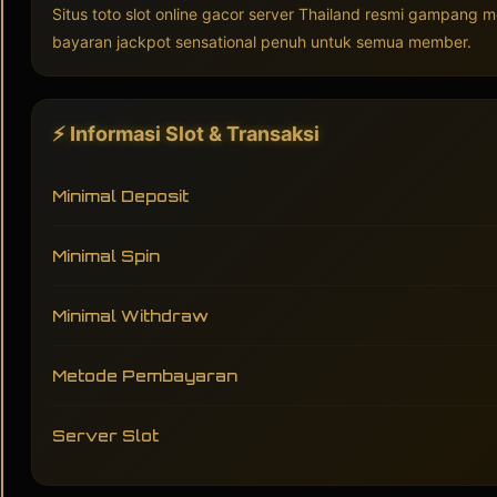
Situs toto slot online gacor server Thailand resmi gampang 
bayaran jackpot sensational penuh untuk semua member.
⚡ Informasi Slot & Transaksi
Minimal Deposit
Minimal Spin
Minimal Withdraw
Metode Pembayaran
Server Slot