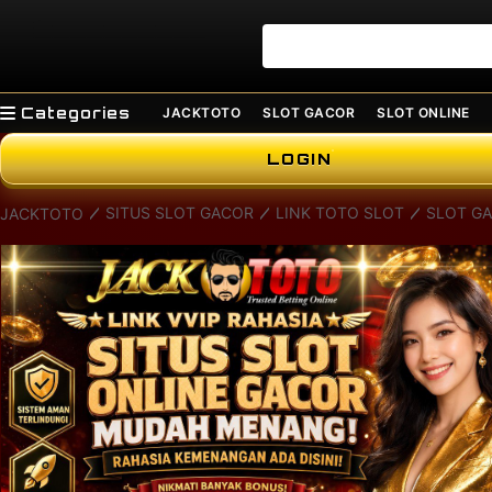
Categories
JACKTOTO
SLOT GACOR
SLOT ONLINE
LOGIN
/
/
/
SITUS SLOT GACOR
LINK TOTO SLOT
SLOT G
JACKTOTO