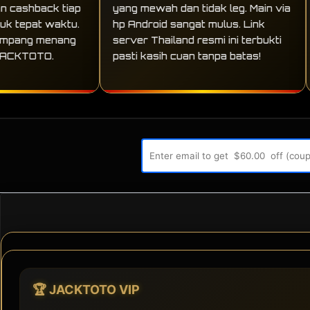
cashback tiap
yang mewah dan tidak leg. Main via
t
tepat waktu.
hp Android sangat mulus. Link
d
pang menang
server Thailand resmi ini terbukti
s
ACKTOTO.
pasti kasih cuan tanpa batas!
b
f
🏆 JACKTOTO VIP