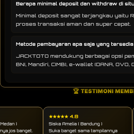
Berapa minimal deposit dan withdraw di s
Minimal deposit sangat terjangkau yaitu
proses transaksi aman dan super cepat.
Metode pembayaran apa saja yang tersedi
JACKTOTO mendukung berbagai opsi pembay
BNI, Mandiri, CIMB), e-wallet (DANA, OVO, 
🏆 TESTIMONI MEMB
★★★★★ 4.8
dan )
Siska Amelia ( Bandung )
A
a jos banget.
Suka banget sama tampilannya
D