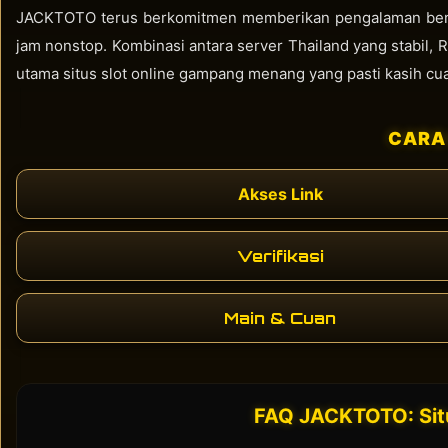
JACKTOTO terus berkomitmen memberikan pengalaman bermai
jam nonstop. Kombinasi antara server Thailand yang stabil,
utama situs slot online gampang menang yang pasti kasih cua
CARA
Akses Link
Verifikasi
Main & Cuan
FAQ JACKTOTO: Situ