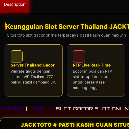
Description
Keunggulan Slot Server Thailand JAC
Situs toto slot gacor online terpercaya pasti kasih cuan maxwin
Server Thailand Gacor
RTP Live Real-Time
Winrate tinggi dengan
Bocoran pola dan RTP
sistem VIP Thailand 777
slot terupdate akurat
paling stabil gampang JP.
untuk persentase
menang tinggi.
JACKTOTO
|
TOTO SLOT
SLOT GACOR
SLOT ONLIN
JACKTOTO # PASTI KASIH CUAN SITU