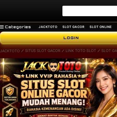
Categories
JACKTOTO
SLOT GACOR
SLOT ONLINE
LOGIN
/
/
/
SITUS SLOT GACOR
LINK TOTO SLOT
SLOT G
JACKTOTO