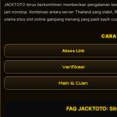
JACKTOTO terus berkomitmen memberikan pengalaman bermai
jam nonstop. Kombinasi antara server Thailand yang stabil,
utama situs slot online gampang menang yang pasti kasih cua
CARA
Akses Link
Verifikasi
Main & Cuan
FAQ JACKTOTO: Situ