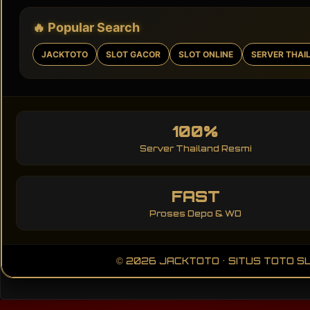
🔥 Popular Search
JACKTOTO
SLOT GACOR
SLOT ONLINE
SERVER THAI
100%
Server Thailand Resmi
FAST
Proses Depo & WD
© 2026 JACKTOTO • SITUS TOTO S