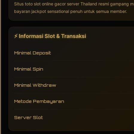
Situs toto slot online gacor server Thailand resmi gampang 
bayaran jackpot sensational penuh untuk semua member.
⚡ Informasi Slot & Transaksi
Minimal Deposit
Minimal Spin
Minimal Withdraw
Metode Pembayaran
Server Slot