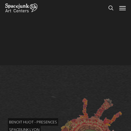
Skip
Men
to
search
main
content
BENOIT HUOT - PRESENCES
SPACEJUNK LYON