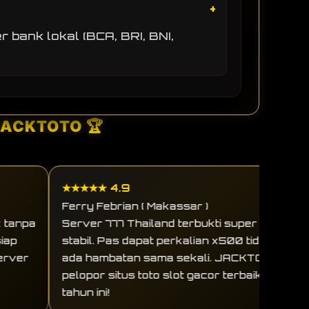
+
bank lokal (BCA, BRI, BNI,
JACKTOTO 🏆
★★★★★ 4.9
Ferry Febrian ( Makassar )
pa
Server 777 Thailand terbukti super
stabil. Pas dapat perkalian x500 tidak
r
ada hambatan sama sekali. JACKTOTO
pelopor situs toto slot gacor terbaik
tahun ini!