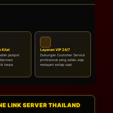
Kilat
Layanan VIP 24/7
diah jackpot
Dukungan Customer Service
diproses
profesional yang selalu siap
ik tanpa
melayani setiap saat.
NE LINK SERVER THAILAND