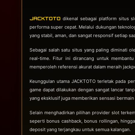
JACKTOTO
dikenal sebagai platform situs 
performa super cepat. Melalui dukungan teknolo
yang stabil, aman, dan sangat responsif setiap saa
Sebagai salah satu situs yang paling diminati o
real-time. Fitur ini dirancang untuk membant
memperoleh referensi akurat dalam meraih jackp
Keunggulan utama JACKTOTO terletak pada perfo
game dapat dilakukan dengan sangat lancar tanp
yang eksklusif juga memberikan sensasi bermain
Selain menghadirkan pilihan provider slot terk
seperti bonus cashback, bonus rollingan, hingg
deposit yang terjangkau untuk semua kalangan.