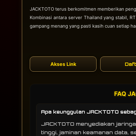
JACKTOTO terus berkomitmen memberikan pengala
Kombinasi antara server Thailand yang stabil, R
gampang menang yang pasti kasih cuan setiap har
Akses Link
Daf
FAQ JA
Apa keunggulan JACKTOTO sebagai
JACKTOTO menyediakan jaringan 
tinggi, jaminan keamanan data, 