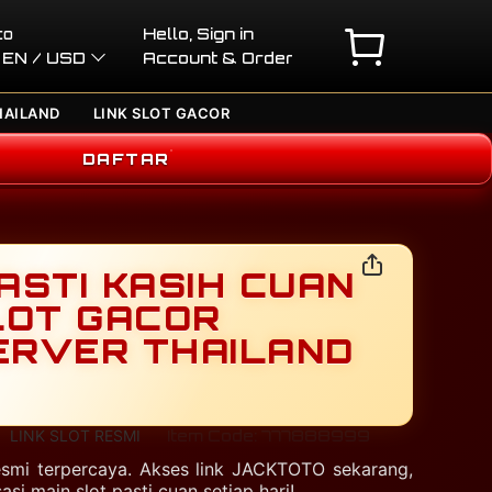
Hello, Sign in
to
 EN
/ USD
Account & Order
HAILAND
LINK SLOT GACOR
DAFTAR
ASTI KASIH CUAN
LOT GACOR
SERVER THAILAND
LINK SLOT RESMI
Item Code:
777888999
resmi terpercaya. Akses link JACKTOTO sekarang,
asi main slot pasti cuan setiap hari!