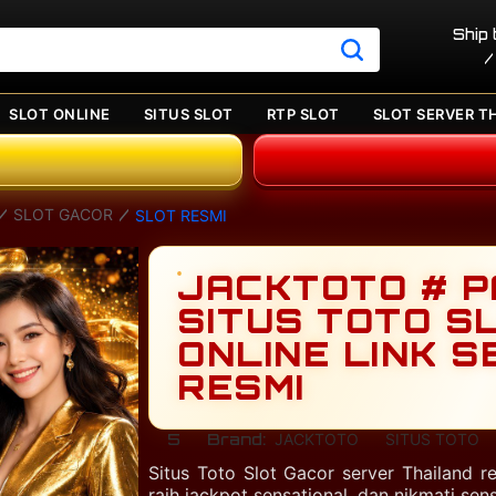
Ship 
/
SLOT ONLINE
SITUS SLOT
RTP SLOT
SLOT SERVER T
/
/
SLOT GACOR
SLOT RESMI
JACKTOTO # P
SITUS TOTO S
ONLINE LINK 
RESMI
5
Brand:
JACKTOTO
SITUS TOTO
Situs Toto Slot Gacor server Thailand 
raih jackpot sensational, dan nikmati sens