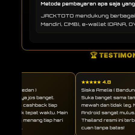
Metode pembayaran apa saja yang
JACKTOTO mendukung berbagai ops
Mandiri, CIMB), e-wallet (DANA, O
🏆 TESTIMO
★★★★★ 4.8
 ( Medan )
Siska Amelia ( Bandung )
sifnya jos banget.
Suka banget sama tampila
 dan cashback tiap
mewah dan tidak leg. Main 
masuk tepat waktu. Main
Android sangat mulus. Lin
pang menang tiap hari
Thailand resmi ini terbukti 
OTO.
cuan tanpa batas!