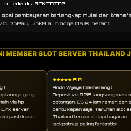
 tersedia di JACKTOTO?
i pembayaran terlengkap mulai dari transfer 
VO, GoPay, LinkAja), hingga QRIS instant.
NI MEMBER SLOT SERVER THAILAND 
★★★★★ 5.0
Andri Wijaya ( Semarang )
nnya yang
Deposit via QRIS langsung masuk tan
via hp
potongan. CS 24 jam ramah dan siap
k server
bantu kapan saja. Taruhan slot serve
pasti kasih
Thailand termurah tapi bayaran
jackpotnya paling fantastis!