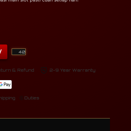
W
40
turn & Refund
2-9 Year Warranty
hipping
Duties