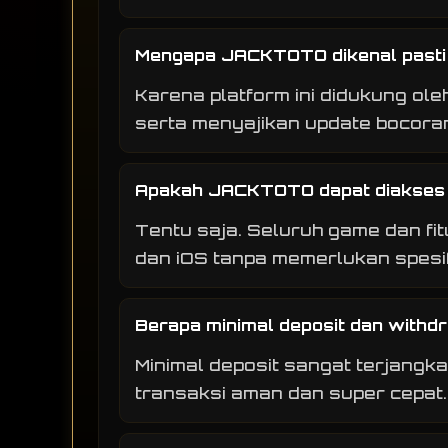
Mengapa JACKTOTO dikenal pasti 
Karena platform ini didukung ol
serta menyajikan update bocoran 
Apakah JACKTOTO dapat diakses 
Tentu saja. Seluruh game dan fi
dan iOS tanpa memerlukan spesifi
Berapa minimal deposit dan with
Minimal deposit sangat terjang
transaksi aman dan super cepat.