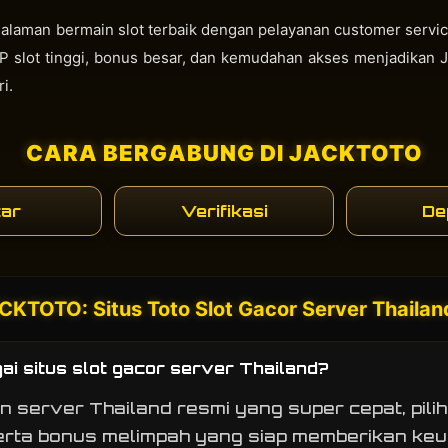
man bermain slot terbaik dengan pelayanan customer service 
TP slot tinggi, bonus besar, dan kemudahan akses menjadikan 
i.
CARA BERGABUNG DI JACKTOTO
tar
Verifikasi
De
CKTOTO: Situs Toto Slot Gacor Server Thailan
 situs slot gacor server Thailand?
server Thailand resmi yang super cepat, pili
serta bonus melimpah yang siap memberikan ke