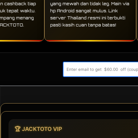
cashback tiap
yang mewah dan tidak leg. Main via
t
tepat waktu.
hp Android sangat mulus. Link
d
pang menang
server Thailand resmi ini terbukti
s
ACKTOTO.
pasti kasih cuan tanpa batas!
b
f
🏆 JACKTOTO VIP