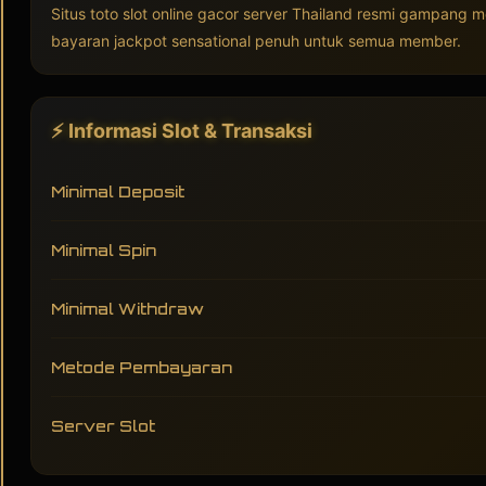
Situs toto slot online gacor server Thailand resmi gampang 
bayaran jackpot sensational penuh untuk semua member.
⚡ Informasi Slot & Transaksi
Minimal Deposit
Minimal Spin
Minimal Withdraw
Metode Pembayaran
Server Slot