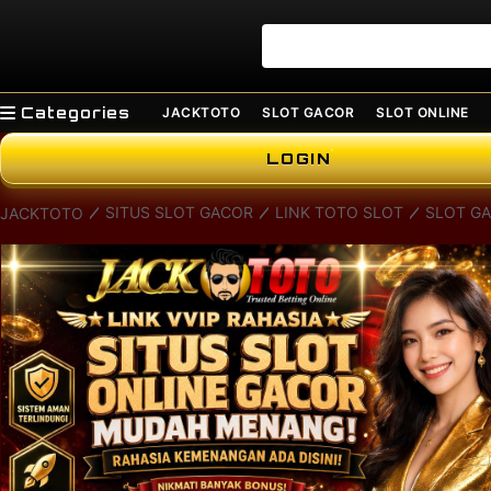
Categories
JACKTOTO
SLOT GACOR
SLOT ONLINE
LOGIN
/
/
/
SITUS SLOT GACOR
LINK TOTO SLOT
SLOT G
JACKTOTO