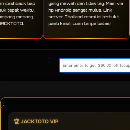
 cashback tiap
yang mewah dan tidak leg. Main via
 tepat waktu.
hp Android sangat mulus. Link
mpang menang
server Thailand resmi ini terbukti
ACKTOTO.
pasti kasih cuan tanpa batas!
🏆 JACKTOTO VIP