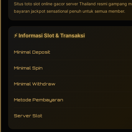
Situs toto slot online gacor server Thailand resmi gampang 
bayaran jackpot sensational penuh untuk semua member.
⚡ Informasi Slot & Transaksi
Minimal Deposit
Minimal Spin
Minimal Withdraw
Metode Pembayaran
Server Slot