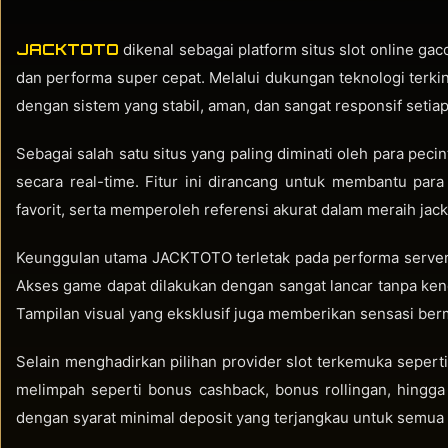
JACKTOTO
dikenal sebagai platform situs slot online g
dan performa super cepat. Melalui dukungan teknologi terk
dengan sistem yang stabil, aman, dan sangat responsif setiap
Sebagai salah satu situs yang paling diminati oleh para peci
secara real-time. Fitur ini dirancang untuk membantu pa
favorit, serta memperoleh referensi akurat dalam meraih jac
Keunggulan utama JACKTOTO terletak pada performa server Th
Akses game dapat dilakukan dengan sangat lancar tanpa ken
Tampilan visual yang eksklusif juga memberikan sensasi ber
Selain menghadirkan pilihan provider slot terkemuka sepert
melimpah seperti bonus cashback, bonus rollingan, hingga
dengan syarat minimal deposit yang terjangkau untuk semua 