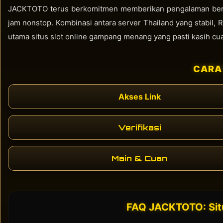
JACKTOTO terus berkomitmen memberikan pengalaman bermai
jam nonstop. Kombinasi antara server Thailand yang stabil,
utama situs slot online gampang menang yang pasti kasih cua
CARA
Akses Link
Verifikasi
Main & Cuan
FAQ JACKTOTO: Situ