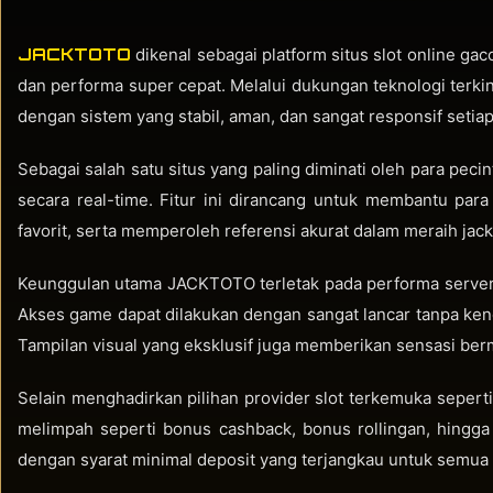
JACKTOTO
dikenal sebagai platform situs slot online g
dan performa super cepat. Melalui dukungan teknologi terk
dengan sistem yang stabil, aman, dan sangat responsif setiap
Sebagai salah satu situs yang paling diminati oleh para peci
secara real-time. Fitur ini dirancang untuk membantu pa
favorit, serta memperoleh referensi akurat dalam meraih jac
Keunggulan utama JACKTOTO terletak pada performa server Th
Akses game dapat dilakukan dengan sangat lancar tanpa ken
Tampilan visual yang eksklusif juga memberikan sensasi ber
Selain menghadirkan pilihan provider slot terkemuka sepert
melimpah seperti bonus cashback, bonus rollingan, hingga
dengan syarat minimal deposit yang terjangkau untuk semua 