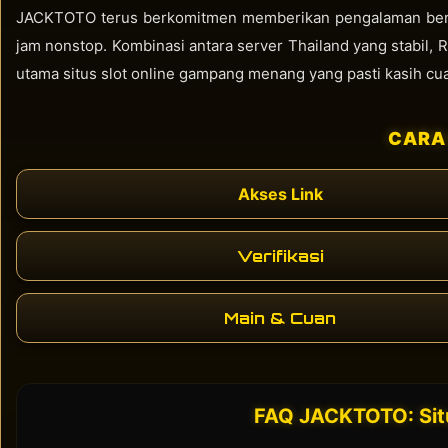
JACKTOTO terus berkomitmen memberikan pengalaman bermai
jam nonstop. Kombinasi antara server Thailand yang stabil,
utama situs slot online gampang menang yang pasti kasih cua
CARA
Akses Link
Verifikasi
Main & Cuan
FAQ JACKTOTO: Situ