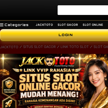
Categories
JACKTOTO
SLOT GACOR
SLOT ONLINE
LOGIN
/
/
/
SITUS SLOT GACOR
LINK TOTO SLOT
SLOT G
JACKTOTO