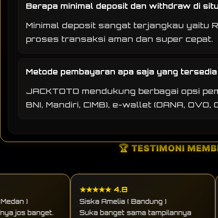
Berapa minimal deposit dan withdraw di s
Minimal deposit sangat terjangkau yaitu
proses transaksi aman dan super cepat.
Metode pembayaran apa saja yang tersedi
JACKTOTO mendukung berbagai opsi pembay
BNI, Mandiri, CIMB), e-wallet (DANA, OVO, 
🏆 TESTIMONI MEMB
★★★★★ 4.8
★
an )
Siska Amelia ( Bandung )
An
 jos banget.
Suka banget sama tampilannya
D