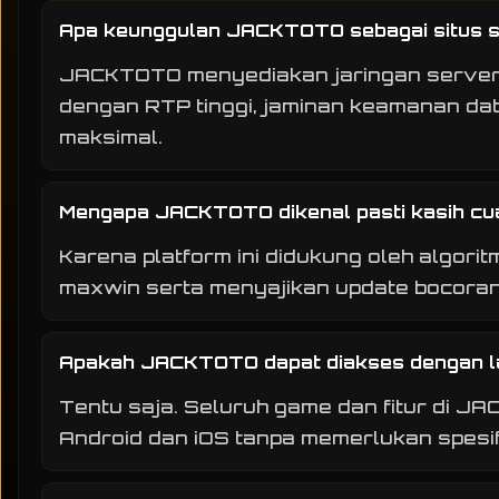
Apa keunggulan JACKTOTO sebagai situs s
JACKTOTO menyediakan jaringan server T
dengan RTP tinggi, jaminan keamanan da
maksimal.
Mengapa JACKTOTO dikenal pasti kasih cu
Karena platform ini didukung oleh algori
maxwin serta menyajikan update bocoran 
Apakah JACKTOTO dapat diakses dengan l
Tentu saja. Seluruh game dan fitur di J
Android dan iOS tanpa memerlukan spesifi