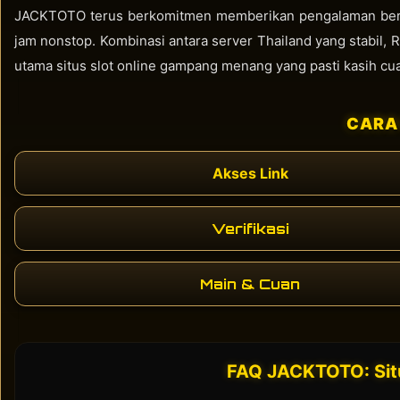
JACKTOTO terus berkomitmen memberikan pengalaman bermai
jam nonstop. Kombinasi antara server Thailand yang stabil,
utama situs slot online gampang menang yang pasti kasih cua
CARA
Akses Link
Verifikasi
Main & Cuan
FAQ JACKTOTO: Situ