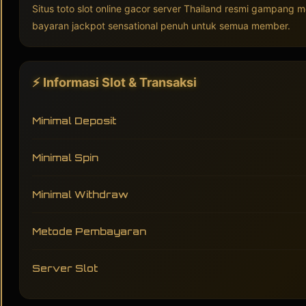
Situs toto slot online gacor server Thailand resmi gampang 
bayaran jackpot sensational penuh untuk semua member.
⚡ Informasi Slot & Transaksi
Minimal Deposit
Minimal Spin
Minimal Withdraw
Metode Pembayaran
Server Slot