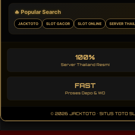
🔥 Popular Search
JACKTOTO
SLOT GACOR
SLOT ONLINE
SERVER THAI
100%
Server Thailand Resmi
FAST
Proses Depo & WD
© 2026 JACKTOTO • SITUS TOTO S