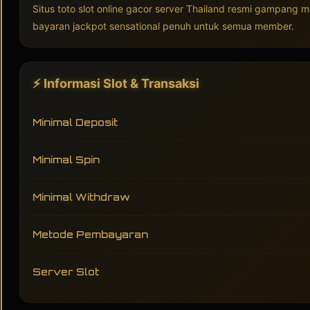
Situs toto slot online gacor server Thailand resmi gampang 
bayaran jackpot sensational penuh untuk semua member.
⚡ Informasi Slot & Transaksi
Minimal Deposit
Minimal Spin
Minimal Withdraw
Metode Pembayaran
Server Slot