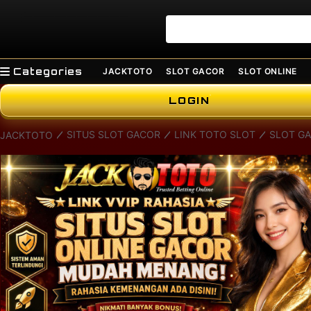
Categories
JACKTOTO
SLOT GACOR
SLOT ONLINE
LOGIN
/
/
/
SITUS SLOT GACOR
LINK TOTO SLOT
SLOT G
JACKTOTO