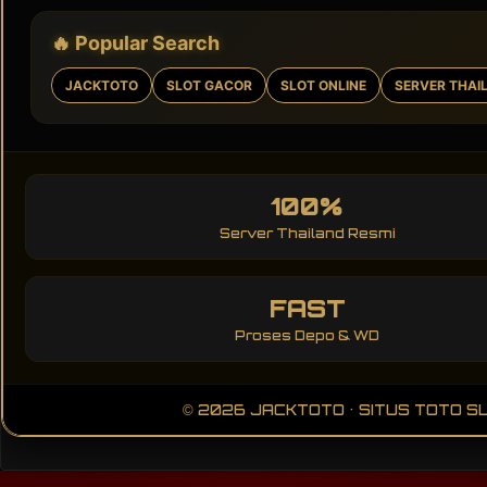
🔥 Popular Search
JACKTOTO
SLOT GACOR
SLOT ONLINE
SERVER THAI
100%
Server Thailand Resmi
FAST
Proses Depo & WD
© 2026 JACKTOTO • SITUS TOTO S