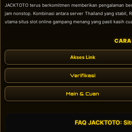
JACKTOTO terus berkomitmen memberikan pengalaman bermai
jam nonstop. Kombinasi antara server Thailand yang stabil,
utama situs slot online gampang menang yang pasti kasih cua
CARA
Akses Link
Verifikasi
Main & Cuan
FAQ JACKTOTO: Situ