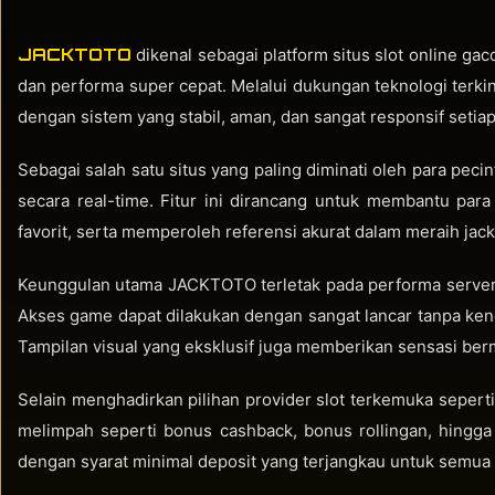
JACKTOTO
dikenal sebagai platform situs slot online g
dan performa super cepat. Melalui dukungan teknologi terk
dengan sistem yang stabil, aman, dan sangat responsif setiap
Sebagai salah satu situs yang paling diminati oleh para peci
secara real-time. Fitur ini dirancang untuk membantu pa
favorit, serta memperoleh referensi akurat dalam meraih jac
Keunggulan utama JACKTOTO terletak pada performa server Th
Akses game dapat dilakukan dengan sangat lancar tanpa ken
Tampilan visual yang eksklusif juga memberikan sensasi ber
Selain menghadirkan pilihan provider slot terkemuka sepert
melimpah seperti bonus cashback, bonus rollingan, hingga
dengan syarat minimal deposit yang terjangkau untuk semua 