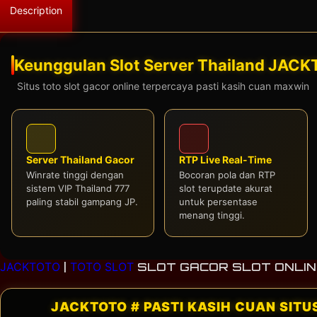
Description
Keunggulan Slot Server Thailand JAC
Situs toto slot gacor online terpercaya pasti kasih cuan maxwin
Server Thailand Gacor
RTP Live Real-Time
Winrate tinggi dengan
Bocoran pola dan RTP
sistem VIP Thailand 777
slot terupdate akurat
paling stabil gampang JP.
untuk persentase
menang tinggi.
JACKTOTO
|
TOTO SLOT
SLOT GACOR
SLOT ONLIN
JACKTOTO # PASTI KASIH CUAN SITU