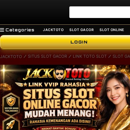
Categories
JACKTOTO
SLOT GACOR
SLOT ONLINE
LOGIN
/
/
/
SITUS SLOT GACOR
LINK TOTO SLOT
SLOT G
JACKTOTO