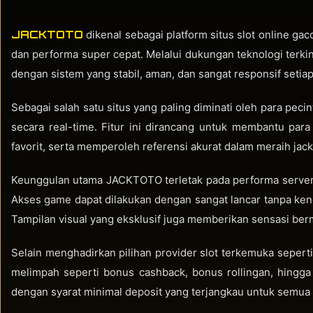
JACKTOTO
dikenal sebagai platform situs slot online g
dan performa super cepat. Melalui dukungan teknologi terk
dengan sistem yang stabil, aman, dan sangat responsif setiap
Sebagai salah satu situs yang paling diminati oleh para peci
secara real-time. Fitur ini dirancang untuk membantu pa
favorit, serta memperoleh referensi akurat dalam meraih jac
Keunggulan utama JACKTOTO terletak pada performa server Th
Akses game dapat dilakukan dengan sangat lancar tanpa ken
Tampilan visual yang eksklusif juga memberikan sensasi ber
Selain menghadirkan pilihan provider slot terkemuka sepert
melimpah seperti bonus cashback, bonus rollingan, hingga
dengan syarat minimal deposit yang terjangkau untuk semua 