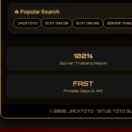
🔥 Popular Search
JACKTOTO
SLOT GACOR
SLOT ONLINE
SERVER THAI
100%
Server Thailand Resmi
FAST
Proses Depo & WD
© 2026 JACKTOTO • SITUS TOTO S