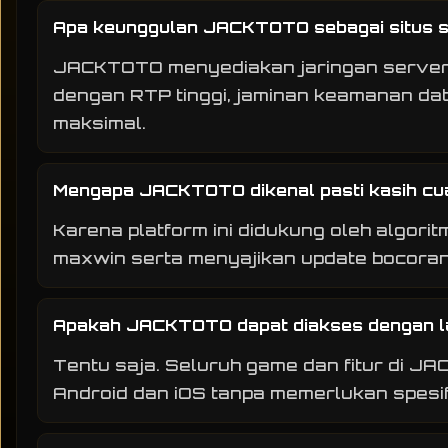
Apa keunggulan JACKTOTO sebagai situs s
JACKTOTO menyediakan jaringan server T
dengan RTP tinggi, jaminan keamanan da
maksimal.
Mengapa JACKTOTO dikenal pasti kasih cu
Karena platform ini didukung oleh algori
maxwin serta menyajikan update bocoran 
Apakah JACKTOTO dapat diakses dengan l
Tentu saja. Seluruh game dan fitur di J
Android dan iOS tanpa memerlukan spesifi