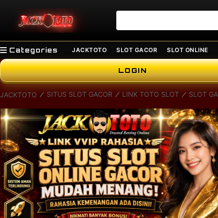
Categories
JACKTOTO
SLOT GACOR
SLOT ONLINE
LOGIN
/
/
/
SITUS SLOT GACOR
LINK TOTO SLOT
SLOT G
JACKTOTO