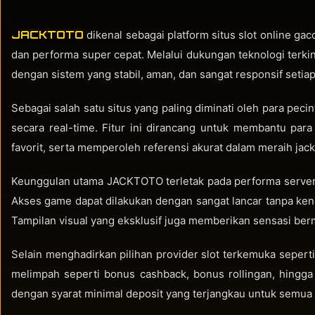
JACKTOTO
dikenal sebagai platform situs slot online g
dan performa super cepat. Melalui dukungan teknologi terk
dengan sistem yang stabil, aman, dan sangat responsif setiap
Sebagai salah satu situs yang paling diminati oleh para peci
secara real-time. Fitur ini dirancang untuk membantu pa
favorit, serta memperoleh referensi akurat dalam meraih jac
Keunggulan utama JACKTOTO terletak pada performa server Th
Akses game dapat dilakukan dengan sangat lancar tanpa ken
Tampilan visual yang eksklusif juga memberikan sensasi ber
Selain menghadirkan pilihan provider slot terkemuka sepert
melimpah seperti bonus cashback, bonus rollingan, hingga
dengan syarat minimal deposit yang terjangkau untuk semua 