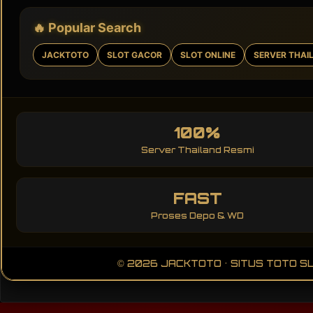
🔥 Popular Search
JACKTOTO
SLOT GACOR
SLOT ONLINE
SERVER THAI
100%
Server Thailand Resmi
FAST
Proses Depo & WD
© 2026 JACKTOTO • SITUS TOTO S