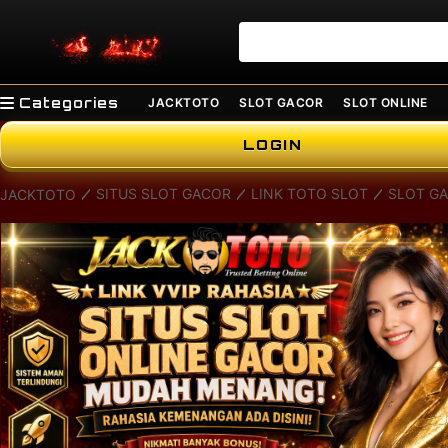
Categories
JACKTOTO
SLOT GACOR
SLOT ONLINE
LOGIN
/
/
/
SITUS SLOT GACOR
LINK TOTO SLOT
SLOT G
JACKTOTO