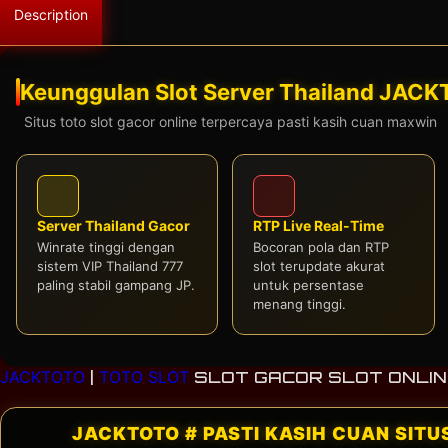
Description
Keunggulan Slot Server Thailand JAC
Situs toto slot gacor online terpercaya pasti kasih cuan maxwin
Server Thailand Gacor
RTP Live Real-Time
Winrate tinggi dengan
Bocoran pola dan RTP
sistem VIP Thailand 777
slot terupdate akurat
paling stabil gampang JP.
untuk persentase
menang tinggi.
JACKTOTO
|
TOTO SLOT
SLOT GACOR
SLOT ONLIN
JACKTOTO # PASTI KASIH CUAN SITU