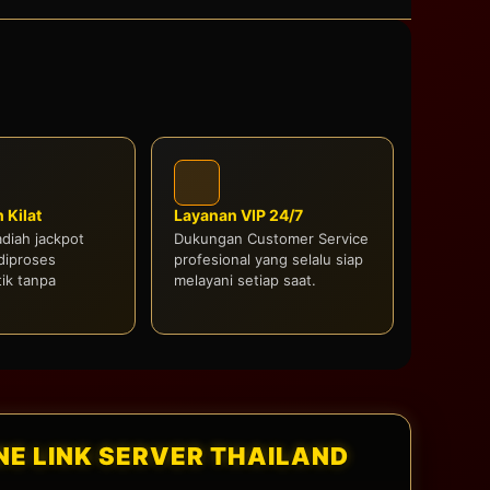
Kilat
Layanan VIP 24/7
diah jackpot
Dukungan Customer Service
diproses
profesional yang selalu siap
ik tanpa
melayani setiap saat.
NE LINK SERVER THAILAND