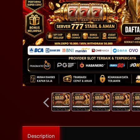
Description