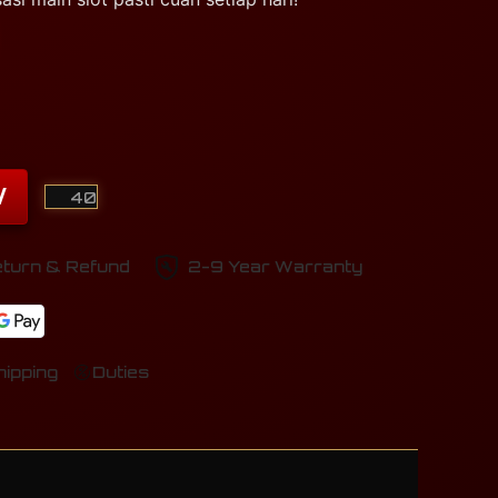
W
40
turn & Refund
2-9 Year Warranty
hipping
Duties