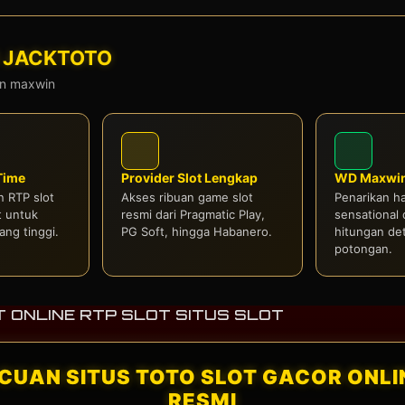
nd JACKTOTO
uan maxwin
Time
Provider Slot Lengkap
WD Maxwin 
n RTP slot
Akses ribuan game slot
Penarikan ha
t untuk
resmi dari Pragmatic Play,
sensational 
ng tinggi.
PG Soft, hingga Habanero.
hitungan det
potongan.
 ONLINE
RTP SLOT
SITUS SLOT
 CUAN SITUS TOTO SLOT GACOR ONLI
RESMI