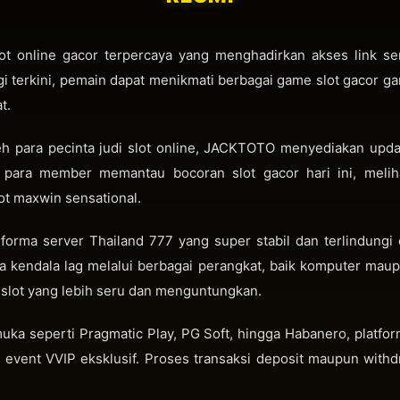
slot online gacor terpercaya yang menghadirkan akses link 
gi terkini, pemain dapat menikmati berbagai game slot gacor
t.
leh para pecinta judi slot online, JACKTOTO menyediakan updat
u para member memantau bocoran slot gacor hari ini, meli
ot maxwin sensational.
rma server Thailand 777 yang super stabil dan terlindungi o
a kendala lag melalui berbagai perangkat, baik komputer mau
 slot yang lebih seru dan menguntungkan.
emuka seperti Pragmatic Play, PG Soft, hingga Habanero, plat
a event VVIP eksklusif. Proses transaksi deposit maupun with