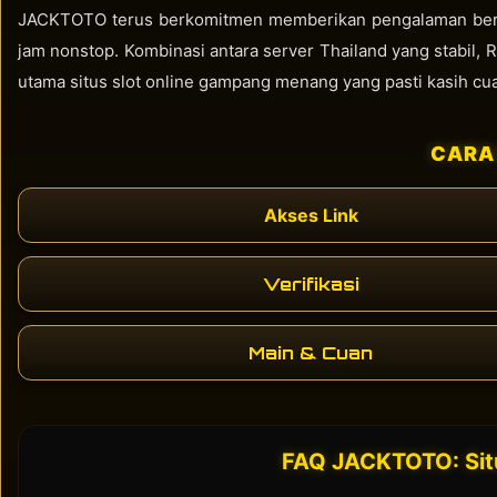
JACKTOTO terus berkomitmen memberikan pengalaman bermai
jam nonstop. Kombinasi antara server Thailand yang stabil,
utama situs slot online gampang menang yang pasti kasih cua
CARA
Akses Link
Verifikasi
Main & Cuan
FAQ JACKTOTO: Situ