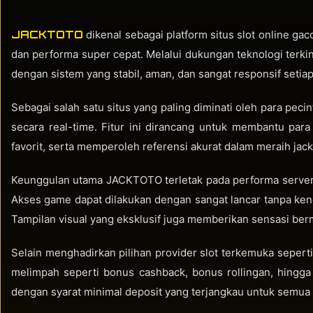
JACKTOTO
dikenal sebagai platform situs slot online g
dan performa super cepat. Melalui dukungan teknologi terk
dengan sistem yang stabil, aman, dan sangat responsif setiap
Sebagai salah satu situs yang paling diminati oleh para peci
secara real-time. Fitur ini dirancang untuk membantu pa
favorit, serta memperoleh referensi akurat dalam meraih jac
Keunggulan utama JACKTOTO terletak pada performa server Th
Akses game dapat dilakukan dengan sangat lancar tanpa ken
Tampilan visual yang eksklusif juga memberikan sensasi ber
Selain menghadirkan pilihan provider slot terkemuka sepert
melimpah seperti bonus cashback, bonus rollingan, hingga
dengan syarat minimal deposit yang terjangkau untuk semua 