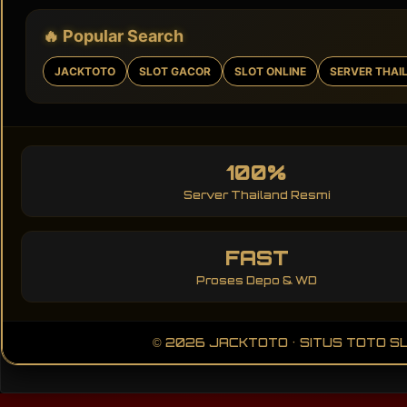
🔥 Popular Search
JACKTOTO
SLOT GACOR
SLOT ONLINE
SERVER THAI
100%
Server Thailand Resmi
FAST
Proses Depo & WD
© 2026 JACKTOTO • SITUS TOTO S