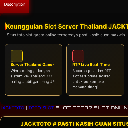
Description
Keunggulan Slot Server Thailand JAC
Situs toto slot gacor online terpercaya pasti kasih cuan maxwin
Server Thailand Gacor
RTP Live Real-Time
Winrate tinggi dengan
Bocoran pola dan RTP
sistem VIP Thailand 777
slot terupdate akurat
paling stabil gampang JP.
untuk persentase
menang tinggi.
JACKTOTO
|
TOTO SLOT
SLOT GACOR
SLOT ONLIN
JACKTOTO # PASTI KASIH CUAN SITU