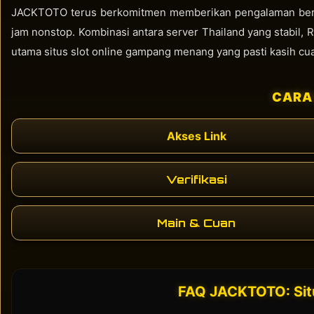
JACKTOTO terus berkomitmen memberikan pengalaman bermai
jam nonstop. Kombinasi antara server Thailand yang stabil,
utama situs slot online gampang menang yang pasti kasih cua
CARA
Akses Link
Verifikasi
Main & Cuan
FAQ JACKTOTO: Situ