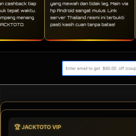
cashback tiap
yang mewah dan tidak leg. Main via
t
tepat waktu.
hp Android sangat mulus. Link
d
pang menang
server Thailand resmi ini terbukti
s
ACKTOTO.
pasti kasih cuan tanpa batas!
b
f
🏆 JACKTOTO VIP