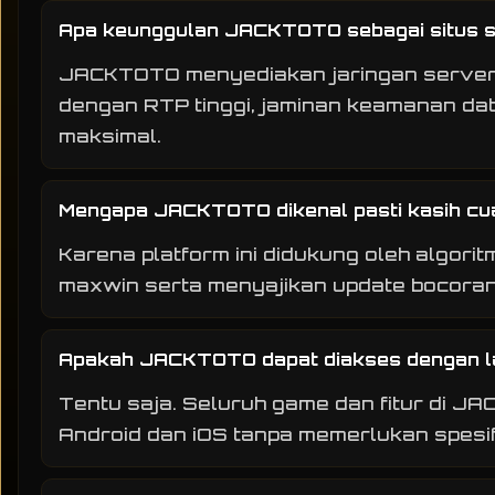
Apa keunggulan JACKTOTO sebagai situs s
JACKTOTO menyediakan jaringan server T
dengan RTP tinggi, jaminan keamanan da
maksimal.
Mengapa JACKTOTO dikenal pasti kasih cu
Karena platform ini didukung oleh algori
maxwin serta menyajikan update bocoran 
Apakah JACKTOTO dapat diakses dengan l
Tentu saja. Seluruh game dan fitur di J
Android dan iOS tanpa memerlukan spesifi