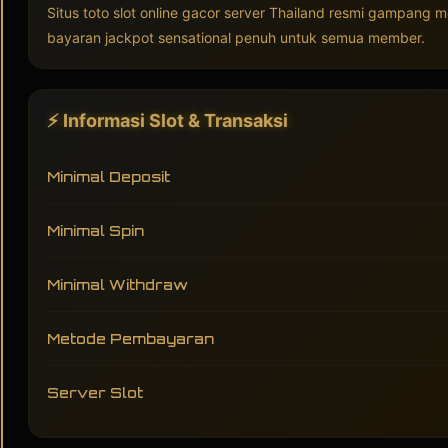
Situs toto slot online gacor server Thailand resmi gampang 
bayaran jackpot sensational penuh untuk semua member.
⚡ Informasi Slot & Transaksi
Minimal Deposit
Minimal Spin
Minimal Withdraw
Metode Pembayaran
Server Slot