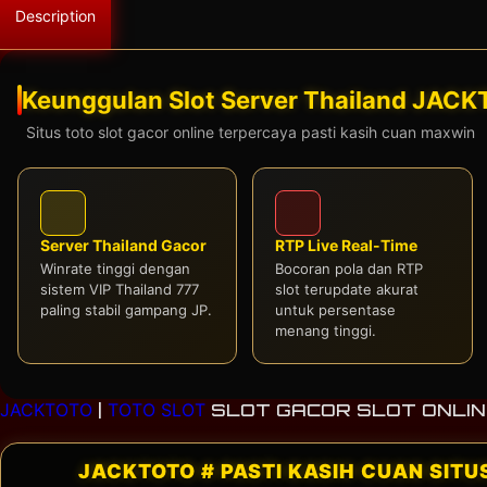
Description
Keunggulan Slot Server Thailand JAC
Situs toto slot gacor online terpercaya pasti kasih cuan maxwin
Server Thailand Gacor
RTP Live Real-Time
Winrate tinggi dengan
Bocoran pola dan RTP
sistem VIP Thailand 777
slot terupdate akurat
paling stabil gampang JP.
untuk persentase
menang tinggi.
JACKTOTO
|
TOTO SLOT
SLOT GACOR
SLOT ONLIN
JACKTOTO # PASTI KASIH CUAN SITU