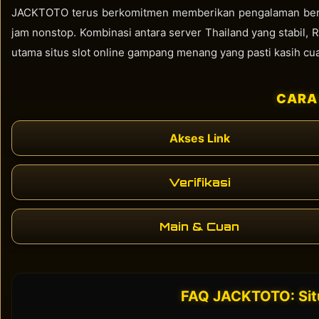
JACKTOTO terus berkomitmen memberikan pengalaman bermai
jam nonstop. Kombinasi antara server Thailand yang stabil,
utama situs slot online gampang menang yang pasti kasih cua
CARA
Akses Link
Verifikasi
Main & Cuan
FAQ JACKTOTO: Situ