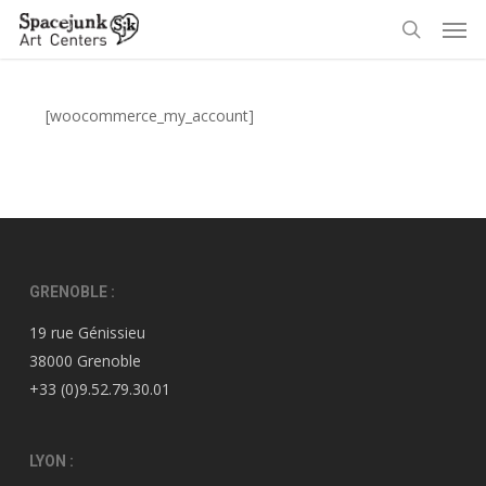
Skip
Men
to
search
main
content
[woocommerce_my_account]
GRENOBLE :
19 rue Génissieu
38000 Grenoble
+33 (0)9.52.79.30.01
LYON :