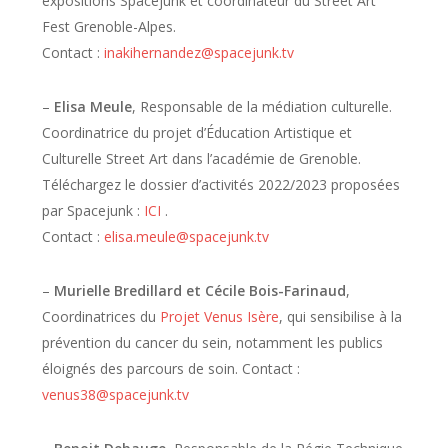
expositions Spacejunk et coordinateur du Street Art
Fest Grenoble-Alpes.
Contact :
inakihernandez@spacejunk.tv
–
Elisa Meule
, Responsable de la médiation culturelle.
Coordinatrice du projet d’Éducation Artistique et
Culturelle Street Art dans l’académie de Grenoble.
Téléchargez le dossier d’activités 2022/2023 proposées
par Spacejunk :
ICI
.
Contact :
elisa.meule@spacejunk.tv
–
Murielle Bredillard et Cécile Bois-Farinaud
,
Coordinatrices du
Projet Venus Isère
, qui sensibilise à la
prévention du cancer du sein, notamment les publics
éloignés des parcours de soin. Contact :
venus38@spacejunk.tv