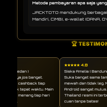
Metode pembayaran apa saja yang
JACKTOTO mendukung berbagai ops
Mandiri, CIMB), e-wallet (DANA, O
🏆 TESTIMO
★★★★★ 4.8
 ( Medan )
Siska Amelia ( Bandung )
sifnya jos banget.
Suka banget sama tampila
 dan cashback tiap
mewah dan tidak leg. Main v
asuk tepat waktu. Main
Android sangat mulus. Link
ang menang tiap hari
Thailand resmi ini terbukti p
OTO.
cuan tanpa batas!