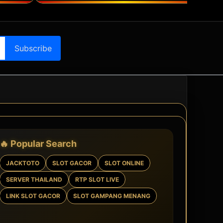
🔥 Popular Search
JACKTOTO
SLOT GACOR
SLOT ONLINE
SERVER THAILAND
RTP SLOT LIVE
LINK SLOT GACOR
SLOT GAMPANG MENANG