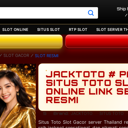
Ship 
/
SLOT ONLINE
SITUS SLOT
RTP SLOT
SLOT SERVER T
/
/
SLOT GACOR
SLOT RESMI
JACKTOTO # P
SITUS TOTO S
ONLINE LINK 
RESMI
5
Brand:
JACKTOTO
SITUS TOTO
Situs Toto Slot Gacor server Thailand 
raih jackpot sensational, dan nikmati sens