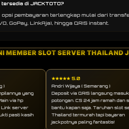
 tersedia di JACKTOTO?
i pembayaran terlengkap mulai dari transfer 
VO, GoPay, LinkAja), hingga QRIS instant.
NI MEMBER SLOT SERVER THAILAND 
★★★★★ 5.0
Andri Wijaya ( Semarang )
nnya yang
Deposit via QRIS langsung masuk tan
ia hp
potongan. CS 24 jam ramah dan siap
 server
bantu kapan saja. Taruhan slot server
asti kasih
Thailand termurah tapi bayaran
jackpotnya paling fantastis!