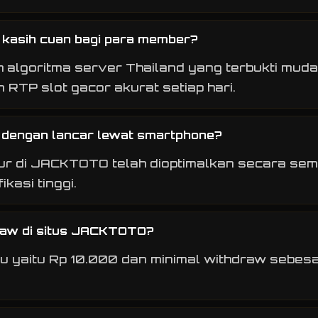
kasih cuan bagi para member?
eh algoritma server Thailand yang terbukti mu
RTP slot gacor akurat setiap hari.
dengan lancar lewat smartphone?
tur di JACKTOTO telah dioptimalkan secara se
kasi tinggi.
draw di situs JACKTOTO?
kau yaitu Rp 10.000 dan minimal withdraw sebe