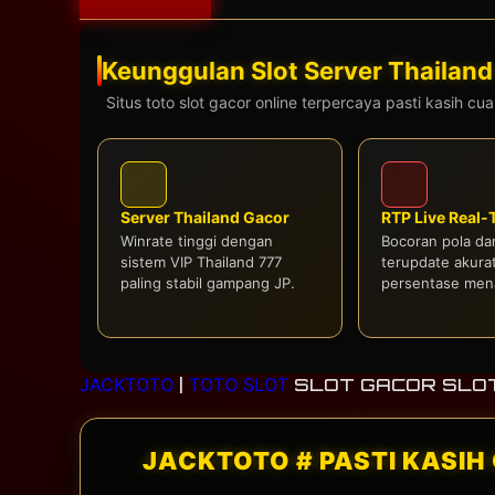
Keunggulan Slot Server Thaila
Situs toto slot gacor online terpercaya pasti kasih c
Server Thailand Gacor
RTP Live Real-
Winrate tinggi dengan
Bocoran pola da
sistem VIP Thailand 777
terupdate akura
paling stabil gampang JP.
persentase mena
JACKTOTO
|
TOTO SLOT
SLOT GACOR
SLOT
JACKTOTO # PASTI KASIH