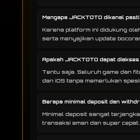
Mengapa JACKTOTO dikenal pasti 
Karena platform ini didukung ol
serta menyajikan update bocoran 
Apakah JACKTOTO dapat diakses 
Tentu saja. Seluruh game dan fi
dan iOS tanpa memerlukan spesifi
Berapa minimal deposit dan with
Minimal deposit sangat terjang
transaksi aman dan super cepat.