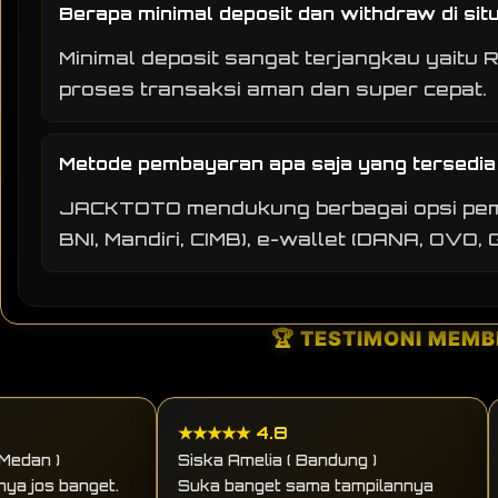
Berapa minimal deposit dan withdraw di s
Minimal deposit sangat terjangkau yaitu
proses transaksi aman dan super cepat.
Metode pembayaran apa saja yang tersedi
JACKTOTO mendukung berbagai opsi pembay
BNI, Mandiri, CIMB), e-wallet (DANA, OVO, 
🏆 TESTIMONI MEMB
★★★★★ 4.8
★
an )
Siska Amelia ( Bandung )
A
 jos banget.
Suka banget sama tampilannya
D