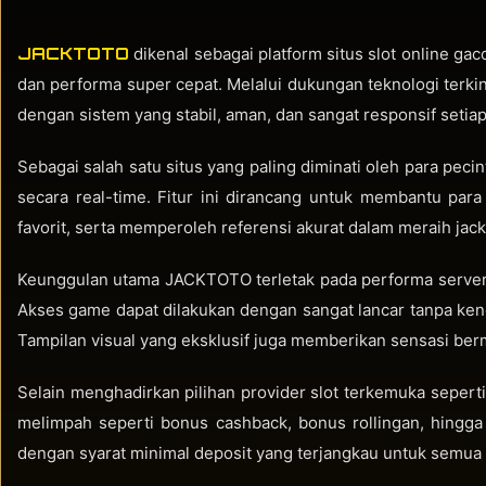
JACKTOTO
dikenal sebagai platform situs slot online g
dan performa super cepat. Melalui dukungan teknologi terk
dengan sistem yang stabil, aman, dan sangat responsif setiap
Sebagai salah satu situs yang paling diminati oleh para peci
secara real-time. Fitur ini dirancang untuk membantu pa
favorit, serta memperoleh referensi akurat dalam meraih jac
Keunggulan utama JACKTOTO terletak pada performa server Th
Akses game dapat dilakukan dengan sangat lancar tanpa ken
Tampilan visual yang eksklusif juga memberikan sensasi ber
Selain menghadirkan pilihan provider slot terkemuka sepert
melimpah seperti bonus cashback, bonus rollingan, hingga
dengan syarat minimal deposit yang terjangkau untuk semua 