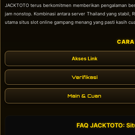
JACKTOTO terus berkomitmen memberikan pengalaman bermai
jam nonstop. Kombinasi antara server Thailand yang stabil,
utama situs slot online gampang menang yang pasti kasih cua
CARA
Akses Link
Verifikasi
Main & Cuan
FAQ JACKTOTO: Situ