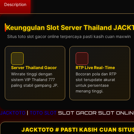
Description
Keunggulan Slot Server Thailand JAC
Situs toto slot gacor online terpercaya pasti kasih cuan maxwin
Server Thailand Gacor
RTP Live Real-Time
Winrate tinggi dengan
Bocoran pola dan RTP
sistem VIP Thailand 777
slot terupdate akurat
paling stabil gampang JP.
untuk persentase
menang tinggi.
JACKTOTO
|
TOTO SLOT
SLOT GACOR
SLOT ONLIN
JACKTOTO # PASTI KASIH CUAN SITU