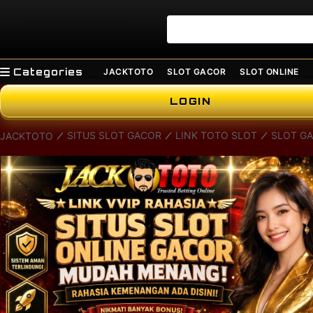
Categories
JACKTOTO
SLOT GACOR
SLOT ONLINE
LOGIN
/
/
/
SITUS SLOT GACOR
LINK TOTO SLOT
SLOT G
JACKTOTO