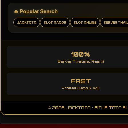
🔥 Popular Search
JACKTOTO
SLOT GACOR
SLOT ONLINE
SERVER THAI
100%
Server Thailand Resmi
FAST
Proses Depo & WD
© 2026 JACKTOTO • SITUS TOTO S