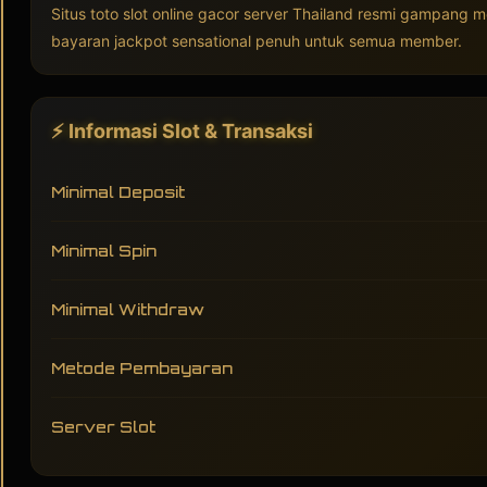
Situs toto slot online gacor server Thailand resmi gampang 
bayaran jackpot sensational penuh untuk semua member.
⚡ Informasi Slot & Transaksi
Minimal Deposit
Minimal Spin
Minimal Withdraw
Metode Pembayaran
Server Slot