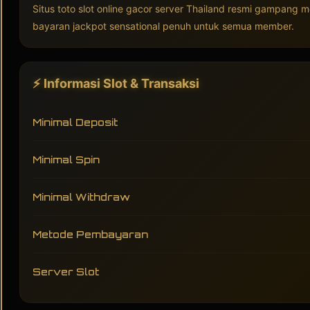
Situs toto slot online gacor server Thailand resmi gampang 
bayaran jackpot sensational penuh untuk semua member.
⚡ Informasi Slot & Transaksi
Minimal Deposit
Minimal Spin
Minimal Withdraw
Metode Pembayaran
Server Slot