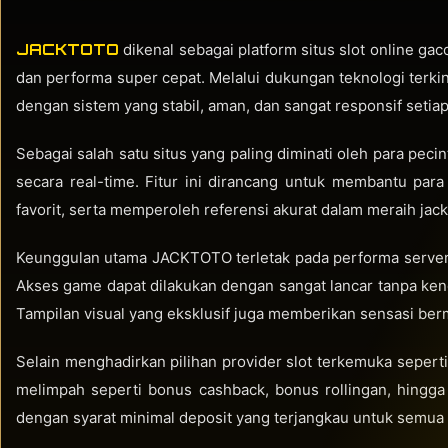
JACKTOTO
dikenal sebagai platform situs slot online g
dan performa super cepat. Melalui dukungan teknologi terk
dengan sistem yang stabil, aman, dan sangat responsif setiap
Sebagai salah satu situs yang paling diminati oleh para peci
secara real-time. Fitur ini dirancang untuk membantu pa
favorit, serta memperoleh referensi akurat dalam meraih jac
Keunggulan utama JACKTOTO terletak pada performa server Th
Akses game dapat dilakukan dengan sangat lancar tanpa ken
Tampilan visual yang eksklusif juga memberikan sensasi ber
Selain menghadirkan pilihan provider slot terkemuka sepert
melimpah seperti bonus cashback, bonus rollingan, hingga
dengan syarat minimal deposit yang terjangkau untuk semua 