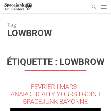
Skip
Men
to
search
main
content
Tag
LOWBROW
ÉTIQUETTE :
LOWBROW
FEVRIER I MARS :
ANARCHICALLY YOURS I GOIN I
SPACEJUNK BAYONNE