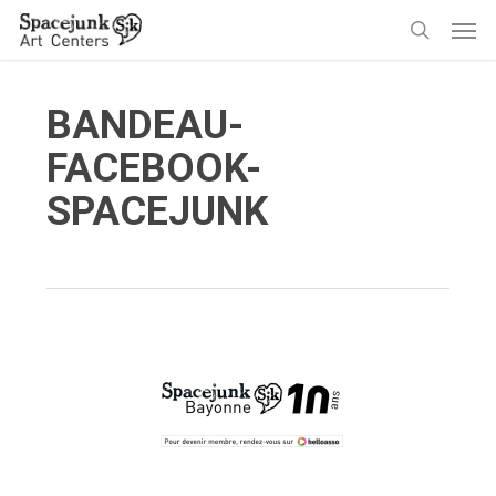
Skip
Men
to
search
main
content
BANDEAU-
FACEBOOK-
SPACEJUNK