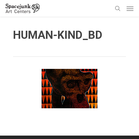
Skip
Men
to
search
main
content
HUMAN-KIND_BD