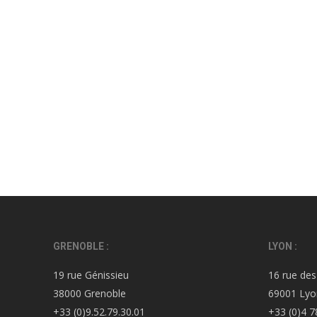
GRENOBLE :
LYON :
19 rue Génissieu
16 rue des
38000 Grenoble
69001 Lyo
+33 (0)9.52.79.30.01
+33 (0)4 7