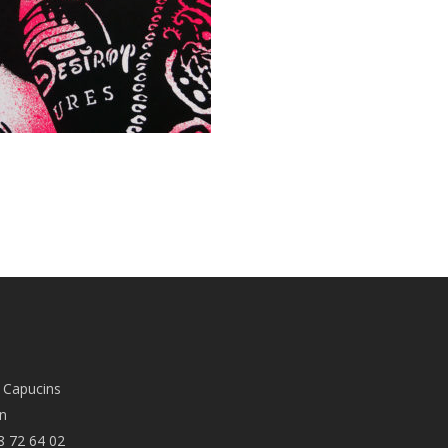
 Capucins
n
8 72 64 02