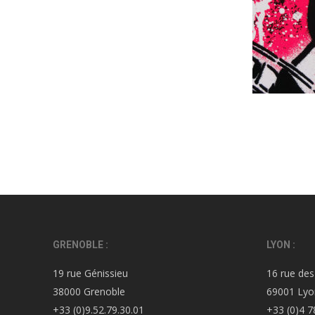
GRENOBLE :
LYON :
19 rue Génissieu
16 rue des
38000 Grenoble
69001 Lyo
+33 (0)9.52.79.30.01
+33 (0)4 7