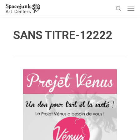
Skip
Men
to
search
main
content
SANS TITRE-12222