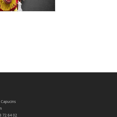
 Capucins
n
8 72 64 02