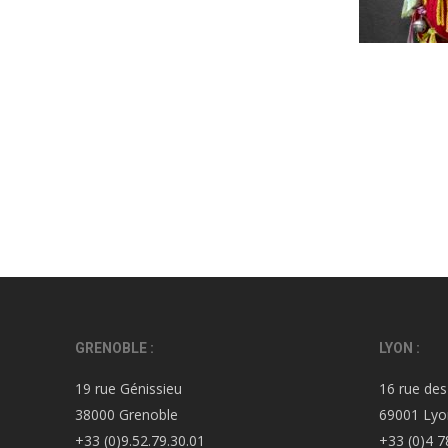
GRENOBLE :
LYON :
19 rue Génissieu
16 rue des
38000 Grenoble
69001 Lyo
+33 (0)9.52.79.30.01
+33 (0)4 7