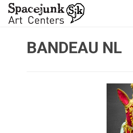
Skip
to
main
content
BANDEAU NL