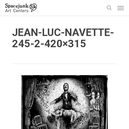
Skip
Men
to
search
main
content
JEAN-LUC-NAVETTE-
245-2-420×315