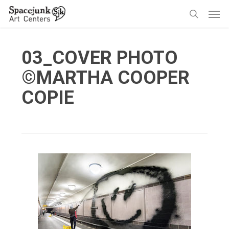
Skip
Men
to
search
main
content
03_COVER PHOTO
©MARTHA COOPER
COPIE