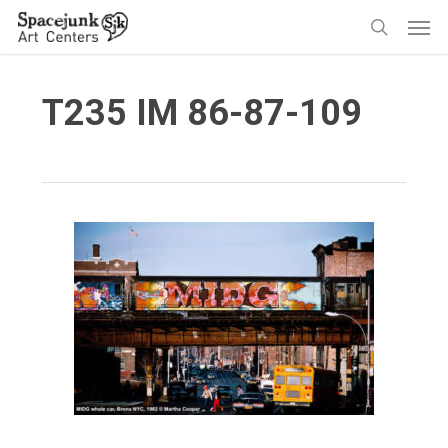
Skip
Men
to
search
main
content
T235 IM 86-87-109