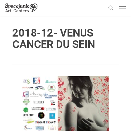
Skip
Men
to
search
main
content
2018-12- VENUS
CANCER DU SEIN