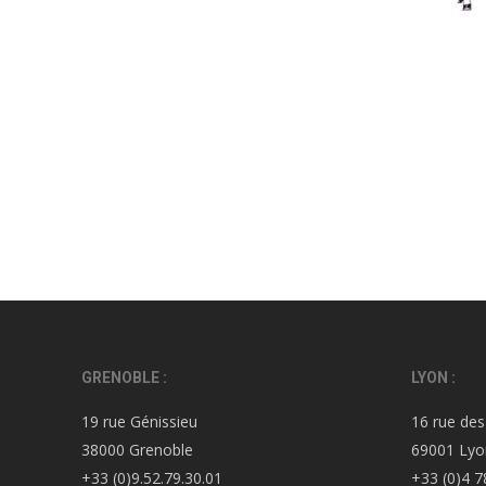
GRENOBLE :
LYON :
19 rue Génissieu
16 rue des
38000 Grenoble
69001 Lyo
+33 (0)9.52.79.30.01
+33 (0)4 7