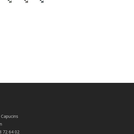
 Capucins
n
8 72 64 02