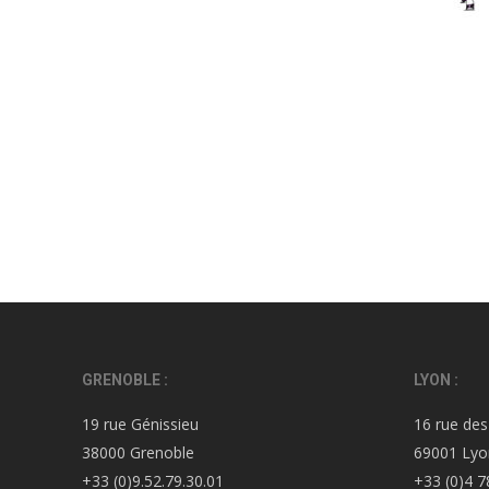
GRENOBLE :
LYON :
19 rue Génissieu
16 rue des
38000 Grenoble
69001 Lyo
+33 (0)9.52.79.30.01
+33 (0)4 7