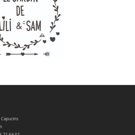
 Capucins
n
8 72 64 02