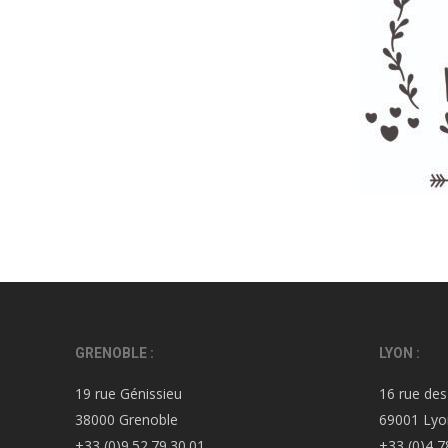
GRENOBLE :
LYON :
19 rue Génissieu
16 rue des
38000 Grenoble
69001 Lyo
+33 (0)9.52.79.30.01
+33 (0)4 7